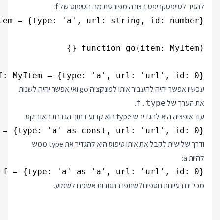
להגיד לטייפסקריפט בצורה מפורשת מה הטיפוס של f:
f: MyItem = {type: 'a', url: 'url', id: 0}

עכשיו אפשר יהיה להעביר אותו לפונקציה go ואי אפשר יהיה לשנות
את הערך של
.
f.type
עוד אופציה היא להגדיר ש type הוא קבוע בתוך הגדרת האוביקט:
 = {type: 'a' as const, url: 'url', id: 0}

ודרך שלישית לקבל את אותו טיפוס היא להגדיר את type ממש
להיות a:
 f = {type: 'a' as 'a', url: 'url', id: 0}

מכירים רעיונות נוספים? שתפו בתגובות אשמח לשמוע.