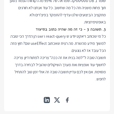
שומר ב DB סטטיסטיקה שמראה של 95% מהלקוחות העמוד נטען
תוך פחות משניה וזה כל מה שחשוב. כל עוד אנחנו לא חורגים
מתקציב הביצועים שלנו עדיף להתמקד בפיצ'רים ולא
באופטימיזציות.
3. תשובה 3 - כי זה מה שהיה כתוב בתיעוד
כל מי שכותב ריאקט יודע ש react-query ו swr הן הדרך הכי טובה
למשוך מידע מהשרת. מה רצית שאכתוב useEffect שם? חוץ מזה
הכל עובד אז לא נוגעים.
תשובה טובה ל"למה בנית את זה ככה" צריכה לפתוח דיון. צריכה
לחשוף עוד אופציות ואת מערך השיקולים שהוביל לבחירה בדרך
מסוימת. אם אין לכם עדיין תשובה טובה זה אולי זמן טוב להתחיל
לחפש.