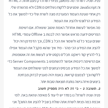
פניה שניה לשרת? מה פתאום, פניתי לשרת רק פעם אחת. ה HTML
וה JavaScript שמגיעים ללקוח נשלחים מ CDN ולא מהשרת שלי.
רק אחרי טעינת העמוד המערכת פונה לשרת שלי כדי למשוך את כל
המידע הרלוונטי ולהציג את העמוד.
מה אפשר לעשות אחרת? האמת שטוב ששאלת. אם רשימת
הפריטים ידועה מראש אפשר היה לבנות ב Offline עמודי HTML
שונים עבור כל id ולשמור את הכל ב CDN, וכך הדפדפן היה יכול
להציג את המידע הכי מהר - מיד איך שהוא מקבל את העמוד אפילו
בלי להריץ קוד ריאקט. תכל'ס נקסט יודע לעשות את זה אוטומטית.
אם הרשימה דינמית אפשר להשתמש ב Server Components כדי
למשוך את כל המידע מבסיס הנתונים לפני ששולחים את העמוד
ללקוח וכך לצמצם קריאות. באצת יהיה מעניין לבדוק מבחינת
ביצועים איזה גישה נותנת תוצאות טובות יותר.
2. תשובה 2 - כי זה לא היה מספיק חשוב
פניה שניה לשרת? נו בסדר יש לי עוד 5 מאיפה שזאת באה. למי
אכפת כמה פניות לשרת אתה שולח בשביל להציג את התוכן? אני