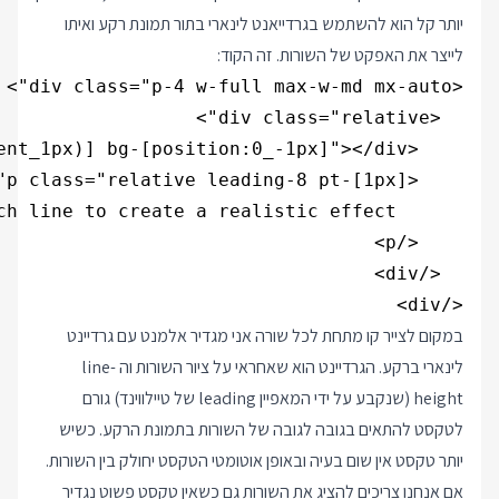
יותר קל הוא להשתמש בגרדייאנט לינארי בתור תמונת רקע ואיתו
לייצר את האפקט של השורות. זה הקוד:
</div>

במקום לצייר קו מתחת לכל שורה אני מגדיר אלמנט עם גרדיינט
לינארי ברקע. הגרדיינט הוא שאחראי על ציור השורות וה line-
height (שנקבע על ידי המאפיין leading של טיילווינד) גורם
לטקסט להתאים בגובה לגובה של השורות בתמונת הרקע. כשיש
יותר טקסט אין שום בעיה ובאופן אוטומטי הטקסט יחולק בין השורות.
אם אנחנו צריכים להציג את השורות גם כשאין טקסט פשוט נגדיר