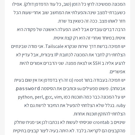
המכונה ממשיכה לרוץ כל הזמן (טוב, כל עוד הדפדפן דולק). אפילו
כשעברתי למצב שינה והפעלתי את המחשב שוב אחרי שעות הכל
חזר לאותו מצב. ככה זה כשאין צד שרת.
הרבה דברים עובדים אבל לאט. הפעלה ראשונה של פקודה היא
איטית במיוחד ואחרי זה היא רק קצת איטית.
יש תמיכה ברשת דרך שירות שנקרא Tailscale. אני מודה שבינתיים
הצלחתי רק לחבר את המכונה לכתובת IP ציבורית, אבל עדיין לא
להגיע אליה ב SSH או לצאת ממנה. שני הדברים אמורים להיות
אפשריים.
יש תמיכה בעבודה בתור root (נו זה רץ בדפדפן אז אין שום בעיית
אבטחה). פשוט מפעילים su וכותבים את הסיסמה
.
password
יש על המכונה כבר כמה תוכנות כמו python, perl, gcc, vim,
ruby. בגלל שלא הצלחתי להפעיל את החיבור לרשת גם לא
הצלחתי להתקין תוכנות אחרות.
שינויים ב crontab שניסיתי לעשות לא נכתבו לכן אני מניח שחלק
מהקבצים הם לקריאה בלבד. לא היתה בעיה ליצור קבצים בתיקיית