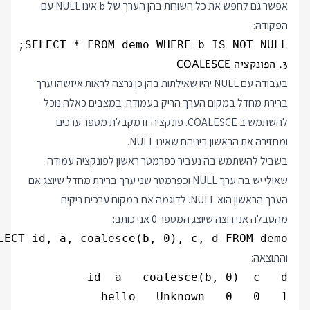
אפשר גם לחפש את כל השורות בהן הערך של b אינו NULL עם
הפקודה:
SELECT * FROM demo WHERE b IS NOT NULL;

3. הפונקציה COALESCE
בעבודה עם NULL יהיו שאילתות בהן כן נרצה לראות איזשהו ערך
ברירת מחדל במקום הערך הריק בעמודה. במצבים כאלה נוכל
להשתמש ב COALESCE. פונקציה זו מקבלת מספר ערכים
ומחזירה את הראשון ביניהם שאינו NULL.
בשביל להשתמש בה נעביר כפרמטר ראשון לפונקציה עמודה
שאולי יש בה ערך NULL וכפרמטר שני ערך ברירת מחדל שיוצג אם
הערך הראשון הוא NULL. לדוגמה אם במקום ערכים ריקים
מהטבלה אני רוצה שיוצג המספר 0 אני כותב:
LECT id, a, coalesce(b, 0), c, d FROM demo;

והתוצאה: