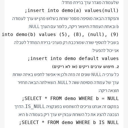
שלעמודה מוגדר ערך ברירת מחדל:
insert into demo(a) values(null);

והפקודה הבאה מוסיפה מספר שורות בשלוש מהן יש ערך לעמודה
b ובאחת העמודה תישאר ריקה, כלומר עם הערך NULL:
 into demo(b) values (5), (8), (null), (9);

בשביל להוסיף שורה שמורכבת רק מערכי ברירת המחדל לטבלה
אני יכול להפעיל:
insert into demo default values;

2. חיפוש ערכים ריקים (או לא ריקים)
כל ערכי ה NULL שונים זה מזה ולכן אי אפשר לחפש באיזה שורות
ערך של עמודה מסוימת שווה ל NULL. השאילתה הבאה תחזיר
תוצאה ריקה:
SELECT * FROM demo WHERE b = NULL;

במקום זה אנחנו צריכים להשתמש בפונקציה
. הדרך
IS_NULL
הנכונה להציג את כל השורות עבורן יש ערך ריק בעמודה b היא:
SELECT * FROM demo WHERE b IS NULL;
