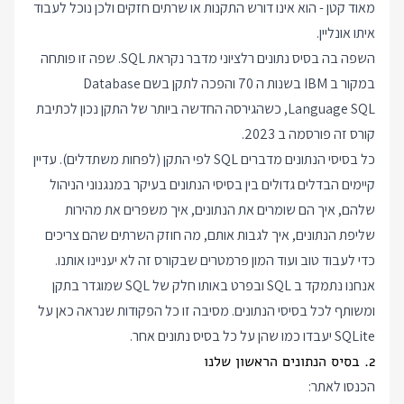
מאוד קטן - הוא אינו דורש התקנות או שרתים חזקים ולכן נוכל לעבוד
איתו אונליין.
השפה בה בסיס נתונים רלציוני מדבר נקראת SQL. שפה זו פותחה
במקור ב IBM בשנות ה 70 והפכה לתקן בשם Database
Language SQL, כשהגירסה החדשה ביותר של התקן נכון לכתיבת
קורס זה פורסמה ב 2023.
כל בסיסי הנתונים מדברים SQL לפי התקן (לפחות משתדלים). עדיין
קיימים הבדלים גדולים בין בסיסי הנתונים בעיקר במנגנוני הניהול
שלהם, איך הם שומרים את הנתונים, איך משפרים את מהירות
שליפת הנתונים, איך לגבות אותם, מה חוזק השרתים שהם צריכים
כדי לעבוד טוב ועוד המון פרמטרים שבקורס זה לא יעניינו אותנו.
אנחנו נתמקד ב SQL ובפרט באותו חלק של SQL שמוגדר בתקן
ומשותף לכל בסיסי הנתונים. מסיבה זו כל הפקודות שנראה כאן על
SQLite יעבדו כמו שהן על כל בסיס נתונים אחר.
2. בסיס הנתונים הראשון שלנו
הכנסו לאתר: