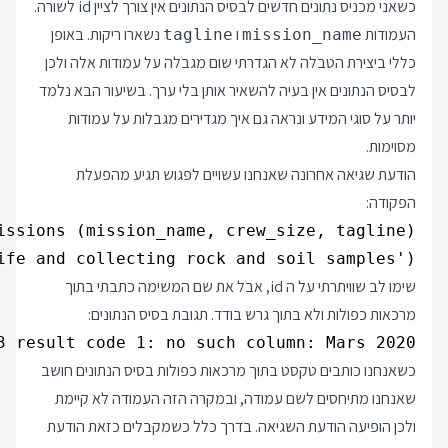
כשאני מכניס נתונים חדשים לבסיס הנתונים אין צורך לציין id לשורה.
העמודות
ו
נשארו ריקות. באופן
tagline
mission_name
כללי ביצירת הטבלה לא הגדרתי שום מגבלה על עמודות אלה ולכן
לבסיס הנתונים אין בעיה להשאיר אותן בלי ערך. בשיעור הבא נלמד
יותר על סוגי המידע ונראה גם איך מגדירים מגבלות על עמודות
מסוימות.
הודעת שגיאה אחרונה שאנחנו עשויים לפגוש תגיע מהפעלת
הפקודה:
fe and collecting rock and soil samples');

שימו לב שוויתרתי על ה id, אבל את שם המשימה כתבתי בתוך
מרכאות כפולות ולא בתוך גרש בודד. תגובת בסיס הנתונים:
3 result code 1: no such column: Mars 2020

כשאנחנו כותבים טקסט בתוך מרכאות כפולות בסיס הנתונים חושב
שאנחנו מתיחסים לשם עמודה, ובמקרה הזה העמודה לא קיימת
ולכן הופיעה הודעת השגיאה. בדרך כלל כשמקבלים כזאת הודעת