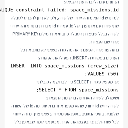
הנתונים עונה לי בהודעת השגיאה:
IQUE constraint failed: space_missions.id

למדנו ש id הוא מזהה ייחודי של שורה, ולכן לא ניתן להכניס לטבלה
שתי שורות עם אותו ערך של id. עמודת id מוגדרת בתור מזהה ייחודי
לשורה בגלל שביצירת הטבלה כתבתי את המילים PRIMARY KEY
אחרי שם העמודה.
ננסה עוד אחד, הפעם נראה מה קורה כשאני לא כותב את כל
הערכים בפקודת ה INSERT. הפעילו את הפקודה:
VALUES (50);

אני מפעיל פקודת SELECT כדי לבדוק מה קיבלתי:
SELECT * FROM space_missions;

ושימו לב לשורה האחרונה ברשימת התוצאות:
לשורה זו יש id ייחודי, שהוא מספר אחד גדול יותר מה id של השורה
שלפניה. בסיס הנתונים באופן אוטומטי יודע שאני צריך מזהה ייחודי
לכל שורה ולכן יצר בעצמו את הערך. מכאן אני לומד שבאופן כללי