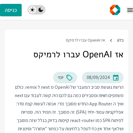
כניסה
בלוג
אז OpenAI עברו לרמיקס
אז OpenAI עברו לרמיקס
08/09/2024
יומי
הרשת גועשת סביב המעבר של OpenAI מ next ל remix. כולם
משתפים חוויות ומסבירים כמה גם להם היה קשה לעבוד עם next
ואיך ה App Router החדש מסובך מדי. אנסה לעשות קצת סדר:
אפליקציות עמוד-יחיד (SPA) זה מסובך. זה תמיד היה. ספריות
לפיתוח SPA כמו react-router קיימות בדיוק בגלל שזה מסובך
ושלאף אחד אין כח לטפל בלחיצות על כפתור "אחורה" וסימניות