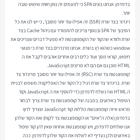
בדפדפן. אנחנו בונים SPA כי לפעמים זה נותן חווית שימוש טובה
יותר.
רינדור בצד שרת (SSR) זה אפילו עוד יותר מסובך, כי יש לנו את כל
הסיבוך של SPA ובנוסף צריכים להתמודד עם ניהול Cache בצד
שרת ולוודא שהקוד של הקומפוננטות לא מפעיל דברים שצריכים את
window כשהוא רץ בשרת. אנחנו מרנדרים בצד שרת כי מנועי
חיפוש, קוראי מסך ועוד כלים רבים אחרים אוהבים לקבל את ה
HTML מוכן גם אם הם לא מריצים JavaScript.
קומפוננטות צד שרת (RSC) זה אפילו עוד יותר מסובך מרינדור צד
שרת. ברינדור צד שרת רגיל כל הקוד של האפליקציה משמש לבניית
ה HTML ואז נשלח לדפדפן כדי להוסיף את ה JavaScript וקוד
הטיפול באירועים. במבנה של קומפוננטות צד שרת צריך לבחור
מראש איזה קומפוננטות כוללות קוד JavaScript שצריך לרוץ
בדפדפן (אלה ה"איים" או הקומפוננטות צד לקוח) ואת הקוד שלהן
אנו שולחים לדפדפן, ויש קומפוננטות אחרות שאין להן קוד טיפול
באירועים ולכן נעדיף לא לשלוח את הקוד שלהן לדפדפן. ככה