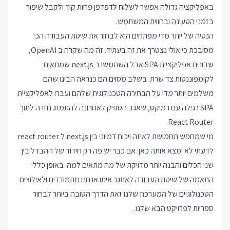
באפליקציה גדולה אפשר לשלוח לדפדפן פחות קוד ולקבל שיפור
בזמני הטעינה ובחווית המשתמש.
הנטיה של יותר מדי מפתחים היא לבחור את שיטת העבודה הכי
מסובכת כי אולי נצטרך את זה בעתיד. זה מה שקרה ב OpenAI,
שבונים אפליקציית SPA אבל השתמשו ב next.js שמתאים
לקומפוננטות צד שרת. בשלב מסוים הם כנראה הבינו שהם
משלמים יותר מדי על הבחירה הטכנולוגית שלהם ועברו לאפליקציית
SPA רגילה עם רמיקס, שאגב הספיק לאחרונה להתמזג חזרה לתוך
React Router.
מי שמחפש תחמושת לאיזה ויכוח דמיוני בין next.js ל react router
לדעתי לא ימצא אותה כאן. אם כבר יש פה רק חידוד של ההבדל בין
שני הכלים והבנה יותר מדויקת של מה מתאים למה. באופן כללי
התאמה של שיטת העבודה לאתגר איתו אנחנו מתמודדים ולאילוצים
הטכנולוגיים של המערכת שלנו זאת הדרך הטובה ביותר לבחור
ספריות לפרויקט הבא שלנו.