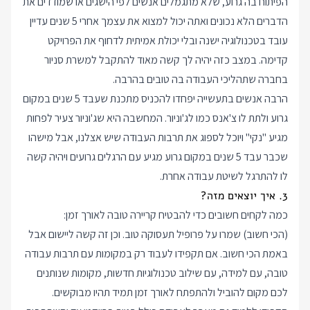
הפיתוח בה גרוע, שלא מתגמלים אנשים לפי הישגים או שמודדים את
הדברים הלא נכונים ואתה יכול למצוא את עצמך אחרי 5 שנים עדיין
עובד בטכנולוגיה ישנה ובלי יכולת אמיתית לדחוף את הפרויקט
קדימה. במצב כזה יהיה לך קשה מאוד להתקבל למשרת סניור
בחברה שתהליכי העבודה בה טובים בהרבה.
הרבה אנשים בתעשייה יפחדו להכניס מתכנת שעבד 5 שנים במקום
גרוע ולתת לו צ'אנס כמו לג'וניור. המחשבה היא שג'וניור צעיר לפחות
מגיע "נקי" ויוכל לספוג את תרבות העבודה שיש אצלנו, אבל מישהו
שכבר עבד 5 שנים במקום גרוע מגיע עם הרגלים גרועים ויהיה קשה
לו להתרגל לשיטת עבודה אחרת.
3. איך יוצאים מזה?
כמה לקחים חשובים כדי להבטיח קריירה טובה לאורך זמן:
(הכי חשוב) שמרו על פרופיל תעסוקה טוב. וכן זה קשה ליישום אבל
באמת הכי חשוב. אם תקפידו לעבוד רק במקומות עם תרבות עבודה
טובה, עם למידה, עם שילוב טכנולוגיות חדשות, מקומות שנותנים
לכם מקום להוביל ולהתפתח לאורך זמן תמיד תהיו מבוקשים.