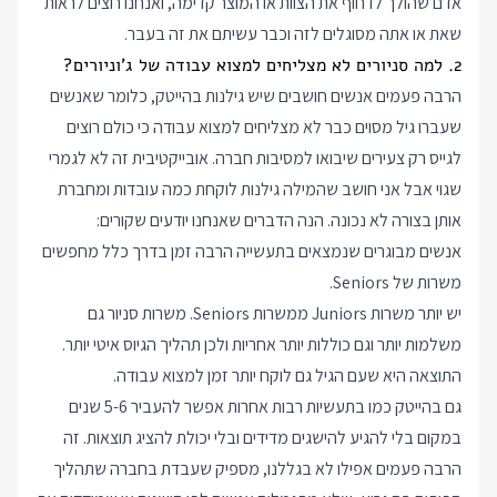
אדם שהולך לדחוף את הצוות או המוצר קדימה, ואנחנו רוצים לראות
שאת או אתה מסוגלים לזה וכבר עשיתם את זה בעבר.
2. למה סניורים לא מצליחים למצוא עבודה של ג'וניורים?
הרבה פעמים אנשים חושבים שיש גילנות בהייטק, כלומר שאנשים
שעברו גיל מסוים כבר לא מצליחים למצוא עבודה כי כולם רוצים
לגייס רק צעירים שיבואו למסיבות חברה. אובייקטיבית זה לא לגמרי
שגוי אבל אני חושב שהמילה גילנות לוקחת כמה עובדות ומחברת
אותן בצורה לא נכונה. הנה הדברים שאנחנו יודעים שקורים:
אנשים מבוגרים שנמצאים בתעשייה הרבה זמן בדרך כלל מחפשים
משרות של Seniors.
יש יותר משרות Juniors ממשרות Seniors. משרות סניור גם
משלמות יותר וגם כוללות יותר אחריות ולכן תהליך הגיוס איטי יותר.
התוצאה היא שעם הגיל גם לוקח יותר זמן למצוא עבודה.
גם בהייטק כמו בתעשיות רבות אחרות אפשר להעביר 5-6 שנים
במקום בלי להגיע להישגים מדידים ובלי יכולת להציג תוצאות. זה
הרבה פעמים אפילו לא בגללנו, מספיק שעבדת בחברה שתהליך