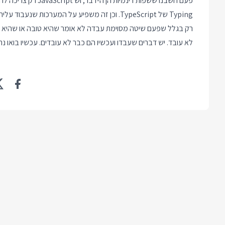
פעם חשבנו ששפות דינמיות הן ה-דבר, וש JavaScript רק צריכה להיות
Typing של TypeScript. וכן זה משפיע על המערכות שנעבוד עליהן וסוגי הבעיות שנצטרך לפתור.
רק בגלל שפעם שיטה מסוימת עבדה לא אומר שהיא טובה או שהיא 
לא עובד. יש דברים שעבדו ועכשיו הם כבר לא עובדים. עכשיו בואו נ