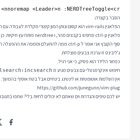
nnoremap <Leader>n :NERDTreeToggle<cr>

הסבר בקצרה:
הפלאגין vim-rails הוא קסום ונותן המון קיצורי מקלדת לעבודה עם ריילס. לקח לי שנים להכיר אותו ואני לא מוותר עליו.
פלאגין ctrl-p מחפש בקבצים מה
סוף הקובץ אני אומר ל ctrl-p ממה להתעלם וממפה את ההפעלה המהירה של Nerdtree.
ג'ליבינס זו ערכת צבעים מוצלחת.
כפתור הלידר הוא פסיק, כי אני רגיל.
חיפוש אינקרמנטלי עם צבעים מגיע מ
ו
lsearch
incsearch
אין השלמות אוטומטיות או לינטינג בינתיים אבל בטח אוסיף בהמשך
https://github.com/junegunn/vim-plug
יש לכם טיפים והגדרות וים שאתם לא יכולים לחיות בלי? שתפו בתגובות