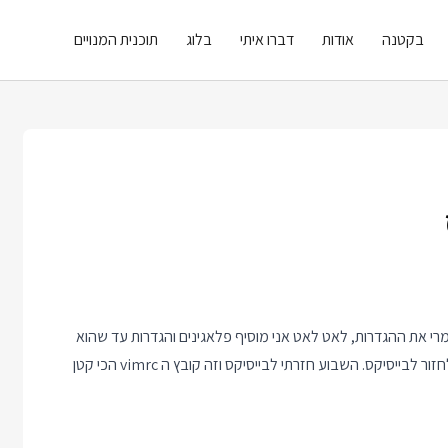
בקטנה
אודות
דברו איתי
בלוג
תוכנית המנויים
ן כמעט לגמרי את ההגדרות, לאט לאט אני מוסיף פלאגינים והגדרות עד שהוא
מתנפח כל כך שאני לא מצליח להשתמש בו ואז אני מרוקן שוב כדי לחזור לבייסיקס. השבוע חזרתי לבייסיקס וזה קובץ ה vimrc הכי קטן