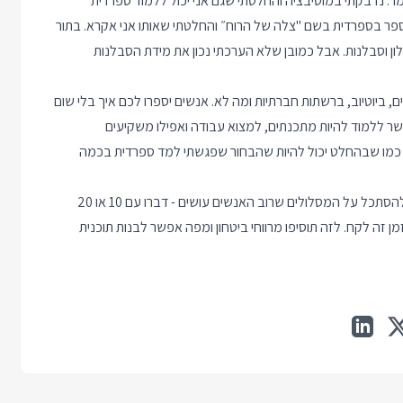
ר. נדבקתי במוטיבציה והחלטתי שגם אני יכול ללמוד ספרדית
 ספר בספרדית בשם "צלה של הרוח״ והחלטתי שאותו אני אקרא. בתור
לון וסבלנות. אבל כמובן שלא הערכתי נכון את מידת הסבלנות
ם, ביוטיוב, ברשתות חברתיות ומה לא. אנשים יספרו לכם איך בלי שום
ך שעתיים אפשר ללמוד להיות מתכנתים, למצוא עבודה ואפילו משקיעים
 כמו שבהחלט יכול להיות שהבחור שפגשתי למד ספרדית בכמה
דרך יותר ריאלית להעריך את החלום ולהפוך אותו לתוכנית עבודה זה להסתכל על המסלולים שרוב האנשים עושים - דברו עם 10 או 20
זה לקח. לזה תוסיפו מרווחי ביטחון ומפה אפשר לבנות תוכנית