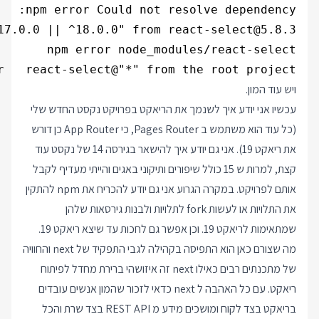
r   react-select@"*" from the root project

ויש עוד המון.
עכשיו אני יודע איך לשנמך את הריאקט בפרויקט נקסט החדש שלי
(כל עוד הוא משתמש ב Pages Router, כי App Router כן דורש
את ריאקט 19). אני גם יודע איך להישאר בגירסה 14 של נקסט עוד
קצת, למרות ש 15 כולל שיפורים ותיקוני באגים והייתי מעדיף לקבל
אותם לפרויקט. במקרה הגרוע אני גם יודע להכריח את npm להתקין
את התלויות או לעשות fork לתלויות ולבנות גירסאות שלהן
שמתאימות לריאקט 19. וכן אפשר גם לחכות עד שיצא ריאקט 19.
מה שצורם כאן הוא התפיסה בקהילה לגבי התפקיד של next והחוויה
של מתכנתים רבים כאילו next זה איזושהי ברירת מחדל לפיתוח
ריאקט. עם כל האהבה ל next כדאי לזכור שהמון אנשים עובדים
בריאקט בצד לקוח ומושכים מידע מ REST API בצד שרת והכל