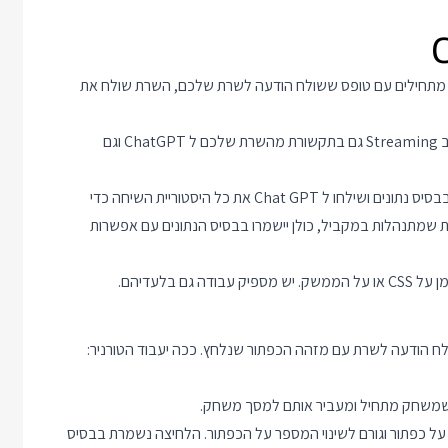
י עכשיו בואו נבנה אחד. מתחילים עם טופס ששולח הודעה לשרת שלכם, השרת שולח את
בשלב שני הוסיפו תמיכה ל Streaming, ושימו לב שתצטרכו לטפל ב Streaming גם בתקשורת מהשרת שלכם ל ChatGPT וגם
בשלב שלישי הוסיפו שיחות ארוכות יותר. שימרו את ההודעות הישנות בבסיס נתונים ושילחו ל Chat GPT את כל היסטוריית השיחה כדי
 שמתנהלות במקביל, כולן יישמרו בבסיס הנתונים עם אפשרות
 בלעדיהם.
שמשחק מתחיל ומעביר אותם למסך משחק.
ם (3 על 3). כל שחקן בתורו לוחץ על כפתור וגורם לשינוי המספר על הכפתור. הלחיצה נשמרת בבסיס