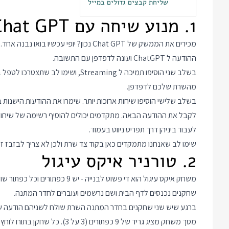
שליחת קבצים גדולים במייל
1. מנוע שיחה עם Chat GPT
מכירים את הממשק של Chat GPT נכון? יופ
ההודעה ל ChatGPT ועונה לדפדפן עם התשובה.
מהשרת שלכם לדפדפן.
לקבל את ההודעה הבאה. מתקדמים יכולים להוסיף רשימה של שיחות
לעבור ביניהן דרך תפריט ניווט בעמוד.
שימו לב שאנחנו מתמקדים כאן בקוד צד שרת ולכן לא צריך לבזבז זמן על CSS או על הממשק. יש מספיק עבודה גם
2. טורניר איקס עיגול
משחק איקס עיגול הוא די פשוט לבנייה - יש 9 כפתורים וכל כפתור שולח הודעה לשרת עם מזהה הכפתור שנלחץ. ככה יעבוד הטורניר:
שחקנים נכנסים לדף הבית ושם נרשמים ועוברים לחדר המתנה.
ברגע שיש שני שחקנים בחדר המתנה השרת שולח לשניהם הודעה 
מסך משחק מציג גריד של 9 כפתורי