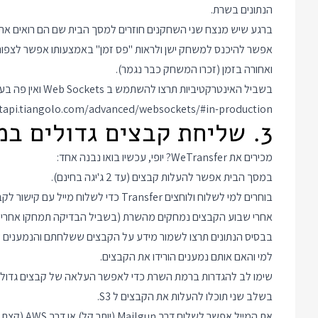
הנתונים בשרת.
ברגע שיש מנצח שני השחקנים חוזרים למסך הבית שם הם רואים א
אפשר להיכנס למשחק ישן ולראות "פס זמן" באמצעותו אפשר לצפות ב
ואחורה בזמן (זכרו המשחק כבר נגמר).
בשביל האינטרקטיביות תרצו להשתמש ב Web Sockets ואין פה בעיה כי FastAPI תומך בהם:
stapi.tiangolo.com/advanced/websockets/#in-production
3. שליחת קבצים גדולים במייל
מכירים את WeTransfer? יופי, עכשיו בואו נבנה אחד:
במסך הבית אפשר להעלות קבצים (עד 2 ג'יגה בחינם).
בוחרים למי לשלוח ולוחצים Transfer כדי לשלוח מייל עם קישור לקבצים.
אחרי שבוע הקבצים נמחקים מהשרת (בשביל הבדיקה תמחקו אחרי 10 דקות רק לראות שהכל עובד).
בבסיס הנתונים תרצו לשמור מידע על הקבצים ששלחתם והנמענים שק
למי והאם אותם נמענים הורידו את הקבצים.
בשלב שני תוכלו להעלות את הקבצים ל S3.
את המייל אפשר לשלוח דרך Mailgun (יותר קל) או דרך AWS (קצת יותר מאתגר).