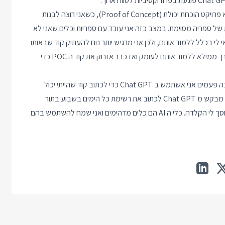
הפרויקט היחיד שאני מרגיש בנוח להעתיק אליו קוד שאני לא מבין הוא פרויקט הוכחת יכולת (Proof of Concept), כשאני רוצה לבנות
 של ספריה מסוימת. במצב כזה אני עובד עם ספריות וכלים שאני לא
 לי בכלל ללמוד אותם, ולכן אני מרגיש יותר נוח להעתיק קוד שבאותו
רגע אני לא מבין, מתוך הבנה שאם הכלים האלה יעמדו במבחן אצטרך ממילא ללמוד אותם לעומק ואז כבר אזרוק את קוד ה POC כדי
נ.ב. הפוסט הזה מדבר ספציפית על קוד שאני מעתיק בלי להבין. הרבה פעמים אני אשתמש ב Chat GPT כדי לכתוב קוד שהייתי יכול
לכתוב לבד ושאני מבין בדיוק איך הוא אמור להיראות, לדוגמה כשאני מבקש מ Chat GPT לכתוב את רשימת כל הימים בשבוע בתור
מערך ב JavaScript ברור שהייתי יכול לכתוב את זה לבד אבל הוא חסך לי הקלדה. כלי ה AI הם כלים מדהימים ואני שמח להשתמש בהם