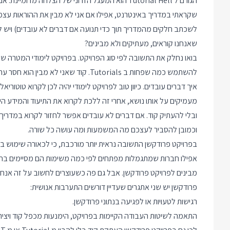
הגורם ל Tutorial Hell הוא המעגל הזדוני של הצלחה
לשכתב חלקים מהמדריך תוך כדי תנועה אם דברים לא עובדים) ויש לי
שאנחנו קוראים, מעתיקים ולא מבינים?
בואו נחלק את התשובה לפי סוג הפרויקט. בפרויקט לימודי המטרה שלנ
להשתמש כמה שפחות ב Tutorials. קוד שא
מעמיקים על אותו נושא, אחרי זה ללכת לקרוא את התיעוד והמידע ה
ובלי להעתיק קוד. אם דברים לא עובדים אפשר לחזור לקרוא במדרי
וכמובן להסביר לעצכם מה המשמעות ומה עושה כל שורה.
אפילו חברות שמתגמלות מפתחים לפי כמה משימות הם מסיימים בחודש
מבינים לפרויקט פרודקשן. אבל גם פה כשעוצרים לחשוב על זה אנחנ
פרודקשן יש שני אתגרים שעדיין דורשים התערבות אנושית:
רגישות לטעויות או לפגיעה בנתוני פרודקשן.
התאמה לשיטות העבודה הקיימות בפרויקט, הימנעות מכפל קוד ויציר