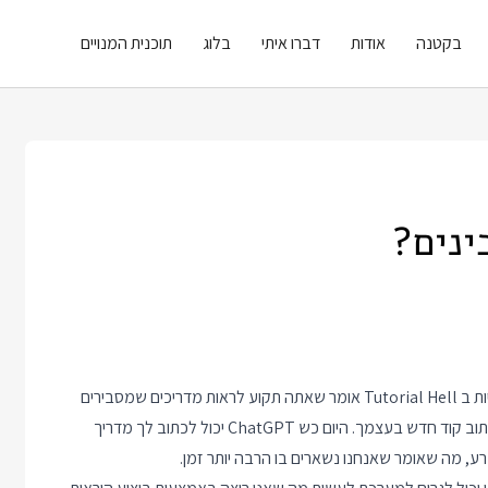
בקטנה
אודות
דברו איתי
בלוג
תוכנית המנויים
ינים?
אחד המקומות המפחידים ביותר מתכנתים נקרא Tutorial Hell. להיות ב Tutorial Hell אומר שאתה תקוע לראות מדריכים שמסבירים
איך לכתוב דברים אבל לא משנה כמה מדריכים תראה לא תצליח לכתוב קוד חדש בעצמך. היום כש ChatGPT יכול לכתוב לך מדריך