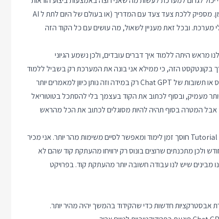
 מדומיינת. אני יכול לגרום למערכת לעשות מה שאני רוצה באמצעות ביצוע הוראות
שקראתי במדריך באינטרנט, אפילו אם אני לא מבין את ההוראות עצמן. מספיק ללכת צעד צעד עם המדריך (או בעולם של היום לתת ל AI
 מערכת. ובכל זאת מעניין לשאול, מה עושים עם כל הקוד הזה
ו מראש היתה ללמוד איך דברים עובדים, ולכן נשמע הגיוני
ני לא מבין הוא חסר ערך בקונטקסט הזה, כי ממילא אני בונה את המערכת רק בשביל ללמוד
איך דברים עובדים. כיוון טוב לפרויקט לימודי יהיה לכן לקרוא טוטוריאלס או תשובות של Chat GPT רק במידה וזה נותן כיוון למאמרים יותר
יותר מעמיק, ובסוף לכתוב את הקוד בעצמך בלי להסתכל בטוטוריאל
ך אבל המטרה בסוף תהיה להיות מסוגלים לכתוב את הכל מהראש
בפרויקט פרודקשן התשובה נראית יותר מורכבת, כי לכאורה שימוש ב Tutorial חוסך זמן לימוד ומאפשר לסיים משימות מהר יותר. אני מכיר
 ולכן מתכנתים שרוצים בונוס רק ירוויחו מהעתקת קוד שהם לא
ו מבינים שיש לנו עבודה חשובה יותר מהעתקת קוד. בפרויקט
ת אבסטרקציות חדשות כדי שהקידוד בהמשך יהיה מהיר יותר.