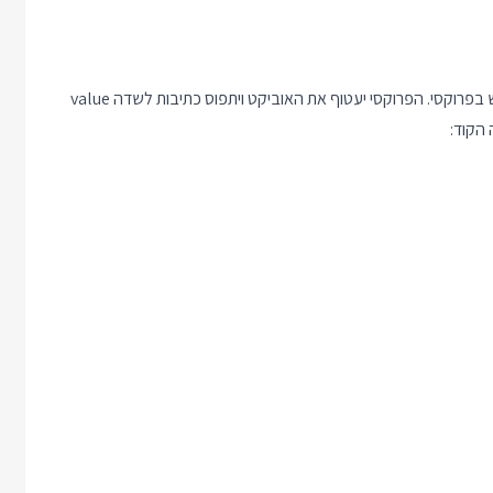
בשביל לקבל רק אוביקט אחד שמאפשר כתיבה וקריאה אני משתמש בפרוקסי. הפרוקסי יעטוף את האוביקט ויתפוס כתיבות לשדה value