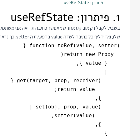
פיתרון: useRefState
1. פיתרון: useRefState
שלו, ואז יחליף כל כתיבה לשדה value בהפעלת ה setter. כך נראה הקוד: