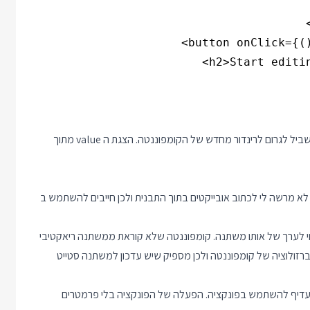
מעלה ב-1 את ה value של counter, וזה מספיק בשביל לגרום לרינדור מחדש של הקומפוננטה. הצגת ה value מתוך
לא מרשה לי לכתוב אובייקטים בתוך התבנית ולכן חייבים להשתמש ב
אקטיבי יוצרת מנוי לערך של אותו משתנה. קומפוננטה שלא קוראת ממשתנה ריאקטיבי
רזולוציה של קומפוננטה ולכן מספיק שיש עדכון למשתנה סטייט
 מעדיף להשתמש בפונקציה. הפעלה של הפונקציה בלי פרמטרים