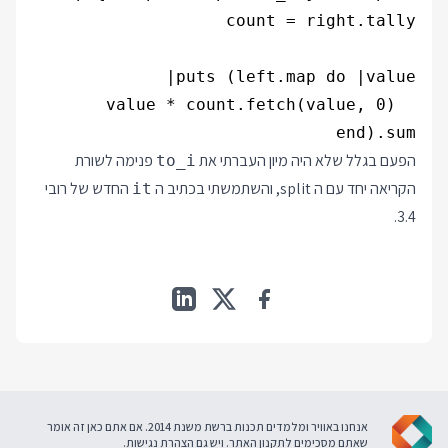
end).sum

הפעם בגלל שלא היה מיון העברתי את
פנימה לשורת
to_i
הקריאה יחד עם ה split, והשתמשתי בכתיב ה
החדש של רובי
it
3.4.
אנחנו באוויר ומלמדים תכנות ברשת משנת 2014. אם אתם כאן זה אומר
שאתם מסכימים ל
תקנון האתר
. ויש גם
הצהרת נגישות
.