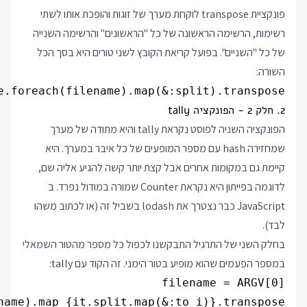
פונקציית transpose לוקחת מערך של זוגות והופכת אותו לשתי
רשימות, הרשימה הראשונה של כל "הראשונים" והרשימה השנייה
של כל "השניים". בפועל קריאת הקובץ לשני טורים היא בסך הכל
השורה:
e.foreach(filename).map(&:split).transpose

2. חלק 2 - הפונקציה tally
הפונקציה השניה לפוסט נקראת tally והיא מתודה של מערך
שמחזירה hash עם מספר המופעים של כל איבר במערך. היא
קיימת גם במקומות אחרים אבל קצת יותר קשה להגיע אליה שם,
לדוגמה בפייתון היא נקראת Counter שמורה במודול נפרד. ב
JavaScript כבר נצטרך את lodash בשביל זה (או לכתוב משהו
לבד).
בחלק השני של התרגיל התבקשנו לכפול כל מספר מהטור השמאלי
במספר הפעמים שהוא מופיע בטור הימני. זה הקוד עם tally: