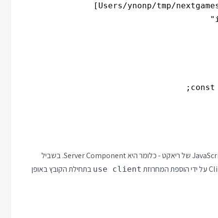
זה קרה בגלל שהקומפוננטה בברירת מחדל לא כוללת את קוד ה JavaScript של ריאקט - כלומר היא Server Component. בשביל
בתחילת הקובץ באופן
use client