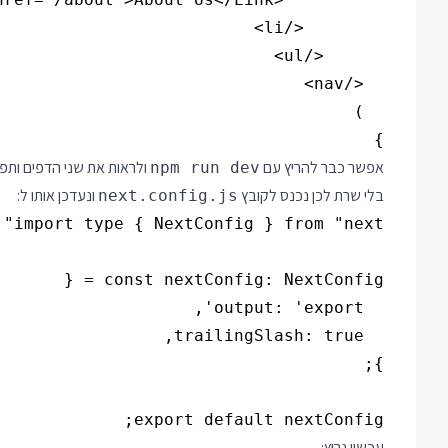
}

אפשר כבר להריץ עם
ולראות את שני הדפים ותפר
npm run dev
בלי שרת לכן נכנס לקובץ
ונעדכן אותו ל:
next.config.js
export default nextConfig;

עכשיו נריץ: