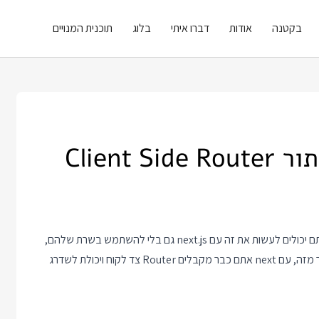
בקטנה
אודות
דברו איתי
בלוג
תוכנית המנויים
בונים אפליקציית Client Side בלבד ב React? תשמחו לשמוע שאתם יכולים לעשות את זה עם next.js גם בלי להשתמש בשרת שלהם,
ולבנות את האפליקציה בדיוק כמו שבונים אפליקציית vite רגילה. יותר מזה, עם next אתם כבר מקבלים Router צד לקוח ויכולת לשדרג