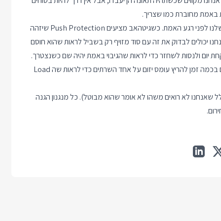
 אנחנו מקווים שכשתהיה תאונה הן יעבדו, אבל אין דרך להיות בטוחים
 באמת מחוברת כמו שצריך.
בקוד המצב שונה ויש לנו את הפריבילגיה לבדוק את מנגנוני ההגנה שלנו לפני רגע האמת. כשגיטהאב מציעים Push Protection שיזהה
נחנו יכולים לבדוק את זה עם סוד מזויף רק בשביל לראות שהוא חוסם
קחת יום ולנסות לשחזר כדי לראות שהגיבוי באמת יהיה שם כשנצטרך.
אם יש לי כמה שרתים ו Load Balancer, אני יכול (ואפילו כדאי) פעם בכמה זמן להריץ עומס יזום על אחד השרתים כדי לראות שה Load
ל שאנחנו לא רואים משהו לא אומר שהוא מבוטל). כל מנגנון הגנה
רום.