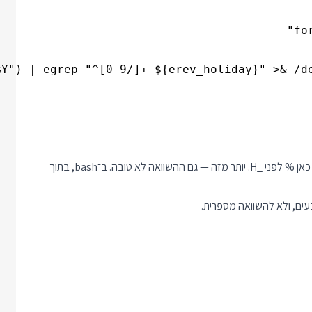
לקח לו שניה וחצי למצוא את הבעיה. התשובה שלו "שים לב שחסרה כאן % לפני _H. יותר מזה — גם ההשוואה לא טובה. ב־bash, בתוך
ים, ולא להשוואה מספרית.