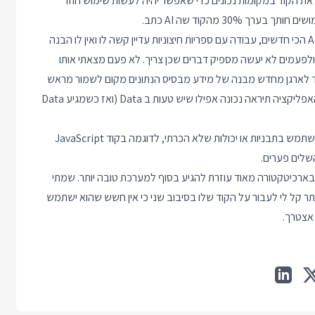
שות שם ומארגן את הקוד במקומות נכונים כדי שאפשר יהיה לעשות שימוש חוזר
30 מהקוד שה AI כתב.
ניקיון ותיקון מימושים - קוד של AI עובד אבל לא תמיד משתמש ב APIs הכי חדשים, עבודה עם ספריות חיצוניות עדיין קשה לו ואין לו הבנה
ולפעמים לא יעשה מספיק דברים שכן צריך. לא פעם מצאתי אותו
ד לארגן מחדש מבנה של מידע מבסיס הנתונים מקום לשמור מראש
את המידע בצורה שתהיה יותר קלה לעיכול, או כותב המון קוד כדי שהאפליקציה תיראה נכונה אפילו שיש טעות ב Data (ואז כשמגיע Data
זמן לימוד - רוב הזמן אני מבין את הקוד של ה AI אבל לפעמים הוא משתמש בתבניות או יכולות שלא הכרתי, לדוגמה בקוד JavaScript
רכיטקטורה מאוד עוזרת להגיע בסוף למערכת טובה יותר. שמתי
שה AI משתמש בפחות ספריות ב Vibe Coding ככה יותר קל לי לעבור על הקוד שלו בסיבוב שני כי אין חשש שהוא ישתמש
 אצטרך.