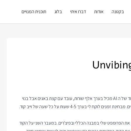
בקטנה
אודות
דברו איתי
בלוג
תוכנית המנויים
בימים האחרונים אני מארגן מחדש קוד של פרויקט קטן שכתב AI. הקוד של ה AI מכיל בערך אלף שורות, עובד עם קצת באגים אבל בנוי
כמו ספגטי וכבר מתחיל להיות קשה ל AI וגם לאנשים לתקן את הבאגים. מבחינת זמנים לוקח לי בערך 4-5 שעות על כל שעה של וייב קוד.
 על הקוד וממקד את הפרומפט שלי במבנה הכללי ובפיצ'רים. במעבר השני על הקוד