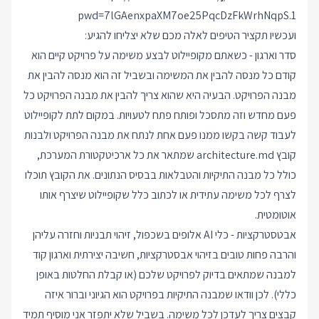
pwd=7lGAenxpaXM7oe25PqcDzFkWrhNqpS.1
ועכשיו תקציר הטיפים לאלה מכם שלא יצליחו להגיע:
סדר וארגון - כשאתם מקופיילוט לבצע משימה על פרויקט קיים הוא
קודם כל מנסה להבין את המשימה ובשביל זה הוא מנסה להבין את
מבנה הפרויקט. הבעיה היא שהוא צריך להבין את מבנה הפרויקט כל
פעם מחדש וזה מתסכל ופותח פתח לטעויות. במקום לתת לקופיילוט
לעבוד קשה בקשו ממנו פעם אחת לנתח את מבנה הפרויקט ולבנות
קובץ architecture.md שמתאר את כל ארכיטקטורת המערכת,
כולל כל מבנה התיקיות והטבלאות בבסיס הנתונים. את הקובץ תוכלו
לצרף לכל משימה עתידית או לכתוב כלל שקופיילוט שיצרף אותו
אוטומטית.
אבטסטרקציות - כלי AI אלופים בשכפול, זיהוי תבניות וחזרה עליהן
והרבה פחות טובים בזיהוי אבסטרקציות, חשיבה יצירתית וארגון קוד
למבנה שמתאים בדיוק לפרויקט שלכם (או קבלת החלטות באופן
כללי). לכן וודאו שמבנה התיקיות בפרויקט הוא הגיוני וברור איזה
קבצים צריך לעדכן לכל משימה. בשביל שלא יתפזר אני מוסיף תמיד