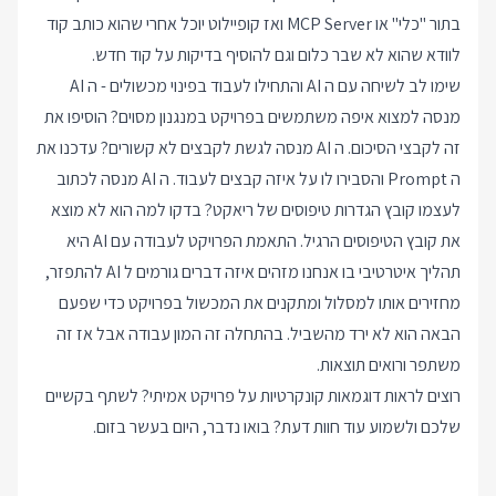
בתור "כלי" או MCP Server ואז קופיילוט יוכל אחרי שהוא כותב קוד
לוודא שהוא לא שבר כלום וגם להוסיף בדיקות על קוד חדש.
שימו לב לשיחה עם ה AI והתחילו לעבוד בפינוי מכשולים - ה AI
מנסה למצוא איפה משתמשים בפרויקט במנגנון מסוים? הוסיפו את
זה לקבצי הסיכום. ה AI מנסה לגשת לקבצים לא קשורים? עדכנו את
ה Prompt והסבירו לו על איזה קבצים לעבוד. ה AI מנסה לכתוב
לעצמו קובץ הגדרות טיפוסים של ריאקט? בדקו למה הוא לא מוצא
את קובץ הטיפוסים הרגיל. התאמת הפרויקט לעבודה עם AI היא
תהליך איטרטיבי בו אנחנו מזהים איזה דברים גורמים ל AI להתפזר,
מחזירים אותו למסלול ומתקנים את המכשול בפרויקט כדי שפעם
הבאה הוא לא ירד מהשביל. בהתחלה זה המון עבודה אבל אז זה
משתפר ורואים תוצאות.
רוצים לראות דוגמאות קונקרטיות על פרויקט אמיתי? לשתף בקשיים
שלכם ולשמוע עוד חוות דעת? בואו נדבר, היום בעשר בזום.