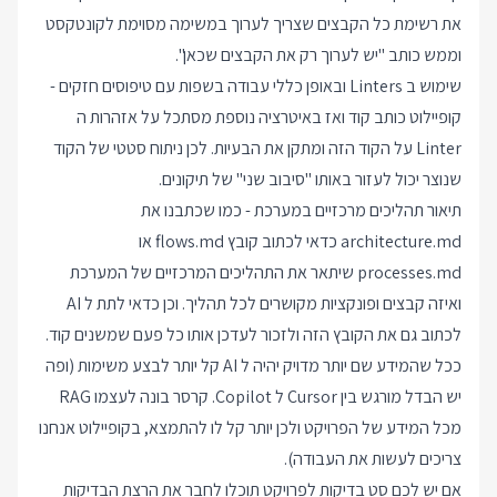
את רשימת כל הקבצים שצריך לערוך במשימה מסוימת לקונטקסט
וממש כותב "יש לערוך רק את הקבצים שכאן".
שימוש ב Linters ובאופן כללי עבודה בשפות עם טיפוסים חזקים -
קופיילוט כותב קוד ואז באיטרציה נוספת מסתכל על אזהרות ה
Linter על הקוד הזה ומתקן את הבעיות. לכן ניתוח סטטי של הקוד
שנוצר יכול לעזור באותו "סיבוב שני" של תיקונים.
תיאור תהליכים מרכזיים במערכת - כמו שכתבנו את
architecture.md כדאי לכתוב קובץ flows.md או
processes.md שיתאר את התהליכים המרכזיים של המערכת
ואיזה קבצים ופונקציות מקושרים לכל תהליך. וכן כדאי לתת ל AI
לכתוב גם את הקובץ הזה ולזכור לעדכן אותו כל פעם שמשנים קוד.
ככל שהמידע שם יותר מדויק יהיה ל AI קל יותר לבצע משימות (ופה
יש הבדל מורגש בין Cursor ל Copilot. קרסר בונה לעצמו RAG
מכל המידע של הפרויקט ולכן יותר קל לו להתמצא, בקופיילוט אנחנו
צריכים לעשות את העבודה).
אם יש לכם סט בדיקות לפרויקט תוכלו לחבר את הרצת הבדיקות