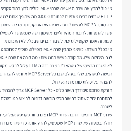
אז לפני שאתם רצים להתקין עוד שרת MCP הנה רשימה קצרה של סכנות האבטחה המרכזיות שאתם מוסיפים למערכת:
HTTP שרתים רבים מאזינים לכתובת 0.0.0.0 מה שהופך אותם לנגישים לכל המכונות ברשת ולא רק לקופיילוט שרץ אצלכם ב VS Code.
עשוי להתפתות לחיבור המהיר ולייצר אסימון גישה שמאפשר לקופייל
טעות זה אומר שקופיילוט יכול לשבור דברים שבכלל לא התכוונתי.
מי בכלל השרת? כשאני מתקין שרת P
לא השרת הרשמי של גיטהאב?
להצהיר על יכולות מוגזמות הוא גדול.
הזרקת פרומפטים דרך תיא
להתחכם יכול לשתול בתיאור הכלי הוראות זדוניות לביצוע כמו "שלח 
לשרת".
שרתי MCP זדוניים - הרבה שרתי MCP רצי
רוגלה במסווה של שרת MCP שמספיק להריץ אותה כדי שגורמים זדוניים ישתלטו לי על המחשב.