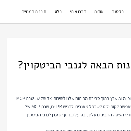
בקטנה
אודות
דברו איתי
בלוג
תוכנית המנויים
השיגעון הנוכחי של מפתחים נקרא MCP, אלה כלים שמחברים את סוכן ה AI שרץ בתוך סביבת הפיתוח שלנו לשירותי צד שלישי. שרת MCP
של דוקר יאפשר לקופיילוט ליצור קונטיינרים, שרת MCP של גיטהאב יאפשר לקופיילוט לשכפל מאגרים ולהגיש PR-ים, שרת MCP של
דלי השפה החביבים עלינו, בפועל ובנוסף גן עדן לגנבי הביטקוין