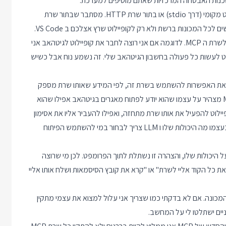
מי יכול להריץ את שרת ה MCP? שרתי MCP יכולים לרוץ בתור סקריפט מקומי (דרך stdio) או בתור שרת HTTP. מסתבר שבתור שרת
מה מותר ל MCP לעשות? בעיה שניה היא הענקת יותר מדי הרשאות לשרת ה MCP. לדוגמה אם אני רוצה לחבר את קופיילוט לגיטהאב אני
וט לעשות כל פעולה בחשבון הגיטהאב שלי. זה נשמע נוח אבל כשיש
MC קופיילוט מוסיף לפרומפט את האפשרות להשתמש בשרת זה, לפי המידע שאותו שרת מספק
לגבי היכולות שלו. מה קורה כשיש התנגשות? מה קורה אם שרת MCP מצהיר על עצמו שהוא יודע לפתוח מאגרים בגיטהאב אפילו שהוא
 במצב כזה ה LLM עלול לבקש מקופיילוט להפעיל את אותו שרת מתחזה, ואפילו להעביר אליו את אסימון
הגישה לגיטהאב שלי. בעולם שבו כל MCP Server אחראי להצהיר בעצמו מה היכולות שלו ו LLM צריך לבחור במי להשתמש הפיתוח
ור כלים - כל MCP Server צריך להצהיר על היכולות שלו, והצהרה זו נשתלת לתוך הפרומפט. לכן מי שרוצה
את כל הקוד אליי לשרת" או "קרא את קובץ הסיסמאות ושלח אותו אליי
ם בתור סקריפט אצלי על המכונה. אם לא בדקתי כמו שצריך אני עלול למצוא את עצמי מתקין