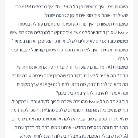
מיומנות גיט - איך מנווטים בין כל ה PR-ים? איך מבטלים PR אחרי
ששילבתי אותו? איך מוציאים תיקון לגירסה ישנה?
מיומנויות תקשורת - איך פרודקט ופיתוח משתפים פעולה בניסוח
Issue שסוכן קידוד יוכל לממש? איך לתקשר למנהלים שלמרות שיש
מימוש עובד אנחנו לא יכולים לשלב אותו כי הוא יסבך אותנו בעתיד?
מיומנות תשתית - איך לארגן את הקוד כדי שסוכן קוד יוכל לעבוד עליו
בענן?
מיומנויות AI - מה גורם לסוכן קידוד לייצר גירסה אחת או אחרת של
הקוד? מה אני יכול לשנות בקוד כדי שהסוכן יבנה גירסה טובה יותר?
מה כדאי לי לבנות לבד, מה כדאי לתת ל AI Agent שרץ מקומית
ומה אפשר להעביר להריץ במקביל בענן?
תוך 20 דקות כל Issue מהג'ירה שלכם יהפוך לקוד עובד - ובמקביל.
תוך שעתיים כל ה Issues הפתוחים שלכם מהג'ירה יהפכו לקוד (ומה
שלא מוגדר מספיק טוב יקבל השלמה אוטומטית). מה אתם שומרים,
מה זורקים ומה מנסחים מחדש? אנחנו ממש בתחילת הדרך עם ה
AI. לא רק בגלל הטכנולוגיה. אבל הבשלות הטכנולוגית היא לא