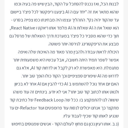
לבנות הכל, ואז נכנס להסתכל על הקוד, הבין שיש פה בעיה וכמו
שהוא מתאר את זה "יחד עם ה AI ביצענו ריפקטור לכל פיצ'ר ביישום
עד שהקוד יהיה נקי". התהליך עצמו היה מבחינתו כמו צפייה בסרט -
הוא שואל את ה AI שאלות וה AI מלמד אותו ריאקט ו React Native,
תוך כדי שהוא מסביר כל פיצ'ר במערכת ודרך השאלות של מרסל גם
מבצע את הריפקטורינג לגירסה יותר פשוטה.
היכולת לראות עבודה ולהבין מהר מאוד מה האיכות שלה ואיפה
אפשר לשפר תמיד היתה חשובה, אבל עכשיו היא משמעותית יותר
מתגמלת. היא מאפשרת לא רק לקבל או לדחות קוד AI, אלא גם
לדרוש מה AI שיפורים ספציפיים וכך הקוד כולו הופך טוב יותר.
האם יום אחד נוכל להשתמש ב AI כדי להבין אם AI אחר לא בכיוון
ולנווט אותו לכתוב קוד טוב יותר? אני לא יודע. בינתיים זה עוד משהו
ששווה לנו להתמקצע בו. ככל שה Feedback Loop של כתיבת קוד
מתקצר כך אנחנו יכולים לנסות עוד פרומפטים ועוד Refactor-ים עד
שנגיע לאותו קוד שכיף לעבוד עליו.
(נ.ב. אותו רעיון נכון גם מחוץ לעולם הקוד - אנשים שמנוסים בחיפוש