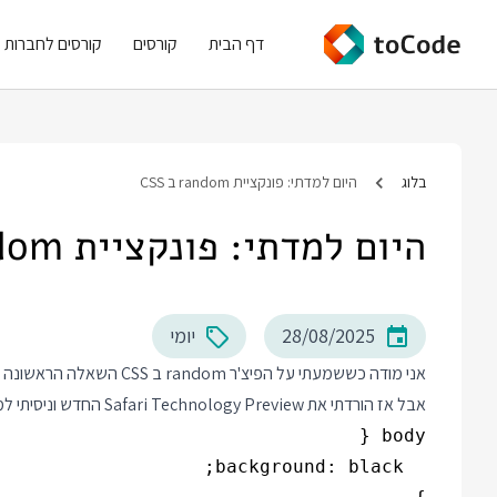
דף הבית
קורסים
קורסים לחברות
בלוג
היום למדתי: פונקציית random ב CSS
היום למדתי: פונקציית random ב CSS
28/08/2025
יומי
אני מודה כששמעתי על הפיצ'ר random ב CSS השאלה הראשונה שלי היתה - מספרים אקראיים ב CSS? למה??
אבל אז הורדתי את Safari Technology Preview החדש וניסיתי למשל את הדמו של הכוכבים: