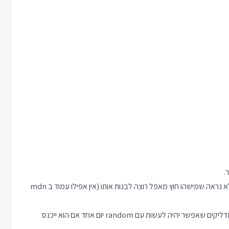
.
מצד שני - תמיכת דפדפנים מאוד בעייתית, אין קונצנזוס על הפיצ'ר ולא נראה שמישהו חוץ מאפל רוצה לבנות אותו (אין אפילו עמוד ב mdn
כאן יש מדריך די מקיף מהבלוג של וובקיט על הפיצ'ר וכל הדברים המדליקים שאפשר יהיה לעשות עם random יום אחד אם הוא ייכנס