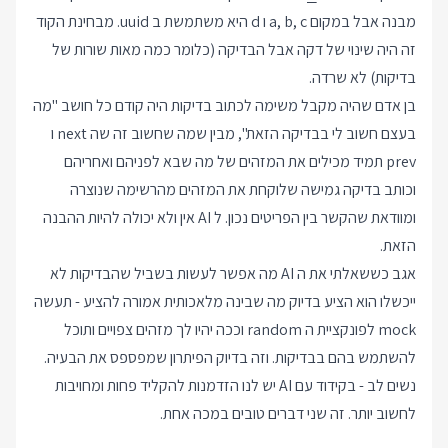
מבנה אבל במקום a, b, c ו d היא משתמשת ב uuid. מבחינת הקוד
זה היה שינוי של דקה אבל הבדיקה (כלומר כמה מאות שורות של
בדיקות) לא שרדה.
בן אדם שהיה מקבל משימה לכתוב בדיקות היה קודם כל חושב "מה
בעצם חשוב לי בבדיקה הזאת", מבין שמה שחשוב זה שה next ו
prev תמיד מכילים את המזהים של מה שבא לפניהם ואחריהם
וכותב בדיקה גמישה שלוקחת את המזהים מהרשימה שנוצרה
ומוודאת שהקשר בין הפריטים נכון. ל AI אין ולא יכולה להיות ההבנה
הזאת.
אגב כששאלתי את ה AI מה אפשר לעשות בשביל שהבדיקות לא
ייכשלו הוא הציע בדיוק מה שבינה מלאכותית אמורה להציע - תעשה
mock לפונקציית ה random וככה יהיו לך מזהים צפויים ותוכל
להשתמש בהם בבדיקות. וזה בדיוק הפיתרון שמפספס את הבעיה.
נשים לב - בקידוד עם AI יש לנו הזדמנות להקליד פחות ומחויבות
לחשוב יותר. זה שני דברים טובים במכה אחת.