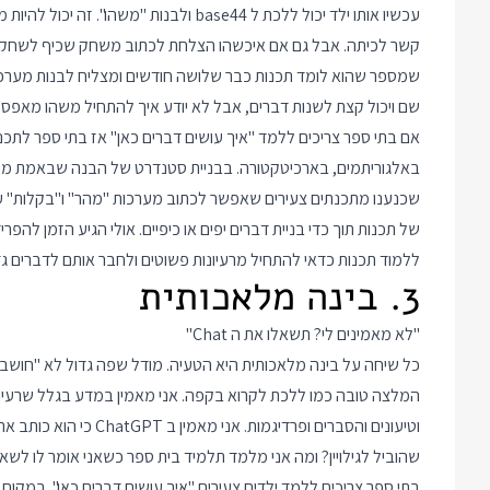
עכשיו אותו ילד יכול ללכת ל base44 ולבנות
קשר לכיתה. אבל גם אם איכשהו הצלחת לכתוב משחק שכיף לשחק בו
שם ויכול קצת לשנות דברים, אבל לא יודע איך להתחיל משהו מאפס ומ
אם בתי ספר צריכים ללמד "איך עושים דברים כאן" אז בתי ספר לת
באלגוריתמים, בארכיטקטורה. בבניית סטנדרט של הבנה שבאמת מ
שכנענו מתכנתים צעירים שאפשר לכתוב מערכות "מהר" ו"בקלות" עם הפ
ללמוד תכנות כדאי להתחיל מרעיונות פשוטים ולחבר אותם לדברים גדולים י
3. בינה מלאכותית
"לא מאמינים לי? תשאלו את ה Chat"
כל שיחה על בינה מלאכותית היא הטעיה. מודל שפה גדול לא "חושב".
המלצה טובה כמו ללכת לקרוא בקפה. אני מאמין במדע בגלל שרעיונות 
וטיעונים והסברים ופרדיג
שהוביל לגילויין? ומה אני מלמד תלמיד בית ספר כשאני אומר לו לשאול את
בתי ספר צריכים ללמד ילדים צעירים "איך עושים דברים כאן". במקו