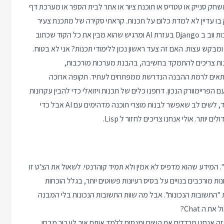
 "משהו". זה יכול להיות משחק סנייק או טטריס או תוכנת ציור או אתר לבית הספר או מערכת דף
 עדיין לא למדת כלום על תכנות. קראתי סקירה של מתכנת צעיר
שמספר שהוא לומד תכנות כבר שלושה חודשים ומצליח לבנות מערכות ווב ב Django בעזרת AI ומרגיש שהוא מבין את כל הקוד שכתוב
בקש עצות. האם זה צעד ראשון נכון ללימודי תכנות? אני לא בטוח.
כנות צריכים להתמקד בחשיבה, בהבנת מערכות מורכבות,
תאים לרמת ההבנה הנדרשת ממפתחים לעתיד. תקופה ארוכה
ריימוורק הנכון. דחפנו כלים של תכנות ויזואלי כדי להבין עקרונות
של תכנות תוך כדי בניית דברים יפים או כיפיים. אולי הגיע הזמן להפריד, לשים לב שאפשר לבנות מוצרי תוכנה מדהימים עם AI אבל כדי
ותר. אולי אנחנו צריכים לחזור ל Lisp.
 המידע שהוא מדפיס לא אמין ולא תמיד קוהרנטי. לשאול את הצ'ט זו
מורכבים בנויים על בסיס רעיונות פשוטים יותר, בגלל הוכחות
מות. אני מאמין ב ChatGPT כי הוא כותב את "התשובות הנכונות". אבל מה שוות התשובות הנכונות בלי המבנה
 ה Chat?
ם זה אנחנו מרדדים את השיח ומנסים ללמד אותם איך לעבור מבחן