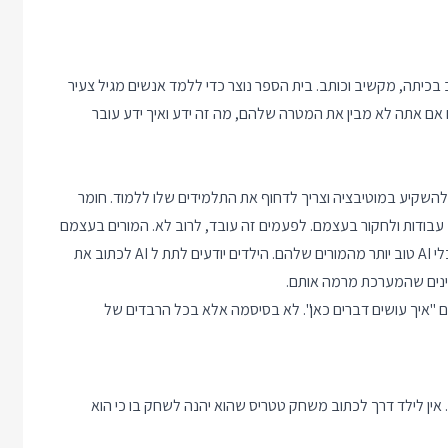
שב בכיתה, מקשיב וכותב. בית הספר נוצר כדי ללמד אנשים מגיל צעיר
 אם אתה לא מבין את המטרה שלהם, מה זה ידע ואיך ידע עובר
להצליח היום צריך להיות יותר מעניין מ ChatGPT. צריך להשקיע במוטיבציה וצריך לדחוף את התלמידים שלו ללמוד. חומר
 עבודות ולחקור בעצמם. לפעמים זה עובד, לרוב לא. המורים בעצמם
לא מבינים מה חשוב וכיוון הידע התהפך. הילדים יודעים להשתמש בכלי AI טוב יותר מהמורים שלהם. הילדים יודעים לתת ל AI לכתוב את
ינים שהמערכת מרמה אותם.
 "איך עושים דברים כאן". לא בסיסמה אלא בכל הרבדים של
 אין לילד דרך לכתוב משחק טטריס שהוא יהנה לשחק בו כי הוא