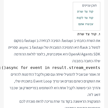
תוכן עניינים
קוד צד שרת
קוד צד לקוח
עכשיו אתם
1. קוד צד שרת
את השרת כתבתי ב fastapi. הסיבה לבחירה ב fastapi במקום
למשל ב flask היא התמיכה המובנית של fastapi ב async. ספריית
OpenAI Agents SDK היא אסינכרונית, כלומר לולאת ההזרמה
שלה כתובה במבנה:
async for event in result.stream_events():

זה אומר שבשביל להפעיל שיחה עם סוכן ולקבל הזדמנות להזרים
את הטוקנים כשהם נוצרים אני צריך Event Loop בתוכנית שלי,
והדרך הכי פשוטה לקבל אחת היא להשתמש בפריימוורק ווב שכבר
דואג לזה.
הפונקציה הראשונה בקוד צד שרת צריכה להיות מוכרת לכם