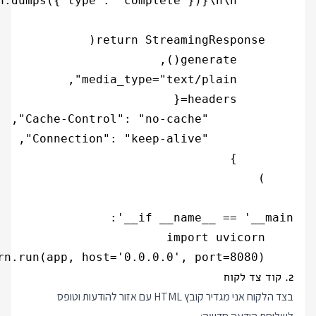
    uvicorn.run(app, host='0.0.0.0', port=8080)

2. קוד צד לקוח
בצד הלקוח אני מגדיר קובץ HTML עם אזור להודעות וטופס