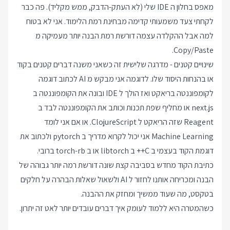
מאפס בחלון ה IDE שלי (לא העתק-הדבק, ממש מקליד). פה כבר
לקחתי צעד משמעותי קדימה מבחינת רמת הלימוד. אני לא בטוח
למה אבל ההקלדה עצמה דורשת רמת הבנה יותר מעמיקה מ
Copy/Paste.
שינויים קטנים - מדרגה שלישית זה כשאני משנה דברים קטנים בקוד
או בהנחות היסוד שלו. לדוגמה אני מבקש מ AI לכתוב דוגמה
לקומפוננטה בריאקט ואז הולך ל IDE ובונה את הקומפוננטה ב
next.js או מחליף שפת תכנות וכותב את הקומפוננטה לבד ב
Reagent שזה הריאקט ל ClojureScript. או אם אני לומד
Machine Learning אני יכול לקרוא מדריך ב pytorch ולכתוב את
דוגמת הקוד בעצמי ב C++ ב libtorch או ב torch-rb ברובי.
כתיבת הקוד מחדש בסביבה קצת שונה דורשת רמה יותר גבוהה של
הבנה ומכריחה אותנו לחזור ל AI ולשאול שאלות הבהרה על חלקים
בטקסט, מה שעוד ממשיך ומחזק את ההבנה.
כשהמטרה היא ללמוד לעומק איך דברים עובדים יותר לאט זה יתרון.