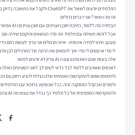
התלמידים יודעים לשאול את ChatGPT ולקבל את התשובה בדיוק בסגנון שהם אוהבים.
אז מה נשאר? שני דברים גדולים:
הבחירה מה לל
אבל לזהות משיחה עם תלמיד מה סדר הנושאים והיקפם שיהיה טוב ביותר עבור או
מעקב וזיהוי למידה איכותית - איזה תרגולים אני צריך לעשות היום 
לי מדי או קשים לי מדי. איך להתאים את הרמה של התרגילים לבן אדם.
אלה בעיות שגם האינטרנט וגם ה AI עדיין לא יודעים לפתור.
לאנשים שאוהבים ללמוד לבד כדאי לשים לב לשני הסעיפים האלה ו
ולהתאים אותם להתקדמות האמיתית שלנו נצליח להגיע רחוק עם הכלי
ולמורים שבקהל המסקנה זהה. ככל שנשקיע בחיבור עם התלמידים שלנ
ולהתקדמות הספציפית של כל תלמיד כך נבדל את עצמו מה AI ונהפוך למורים הטובים של העתיד.