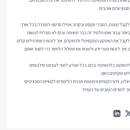
בעולם לפני ה AI המורה היה זה שיודע לחפש ולמצוא את הידע ולארגן אותו בצורה המתאימה לתלמיד. ה AI גמר את זה כמובן והיום
מוד, כתיבת תוכן העניינים. עם תוכן עניינים ו AI אפשר לקבל מצגת, הסברי טקסט ובקרוב אפילו סרטוני הסברה בכל אורך.
תו תלמיד זה כבר משימה ש AI לא מצליח לעשות.
כדי לקבל את האפקט המקסימלי ולהתקדם. איך לזהות כשתרגילים קלים
 איך לזהות פערי ידע ולשנות את מסלול הלימוד כדי לסגור אותם.
להשקיע בלהשתפר בהם. ככל שנדע ליצור לעצמנו סילבוסים
ם שקיימים היום.
ו, זיהוי הקשיים והתאמת תכנית הלימודים לקשיים הספציפיים