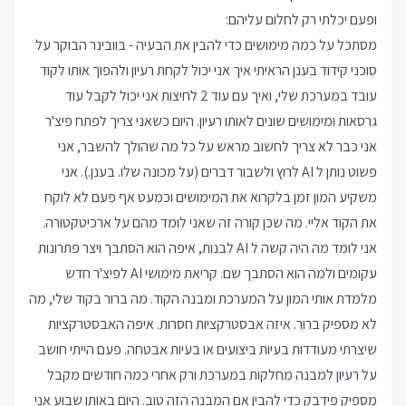
ופעם יכלתי רק לחלום עליהם:
מסתכל על כמה מימושים כדי להבין את הבעיה - בוובינר הבוקר על
סוכני קידוד בענן הראיתי איך אני יכול לקחת רעיון ולהפוך אותו לקוד
עובד במערכת שלי, ואיך עם עוד 2 לחיצות אני יכול לקבל עוד
גרסאות ומימושים שונים לאותו רעיון. היום כשאני צריך לפתח פיצ'ר
אני כבר לא צריך לחשוב מראש על כל מה שהולך להשבר, אני
פשוט נותן ל AI לרוץ ולשבור דברים (על מכונה שלו. בענן.). אני
משקיע המון זמן בלקרוא את המימושים וכמעט אף פעם לא לוקח
את הקוד אליי. מה שכן קורה זה שאני לומד מהם על ארכיטקטורה.
אני לומד מה היה קשה ל AI לבנות, איפה הוא הסתבך ויצר פתרונות
עקומים ולמה הוא הסתבך שם. קריאת מימושי AI לפיצ'ר חדש
מלמדת אותי המון על המערכת ומבנה הקוד. מה ברור בקוד שלי, מה
לא מספיק ברור. איזה אבסטרקציות חסרות. איפה האבסטרקציות
שיצרתי מעודדות בעיות ביצועים או בעיות אבטחה. פעם הייתי חושב
על רעיון למבנה מחלקות במערכת ורק אחרי כמה חודשים מקבל
מספיק פידבק כדי להבין אם המבנה הזה טוב. היום באותו שבוע אני