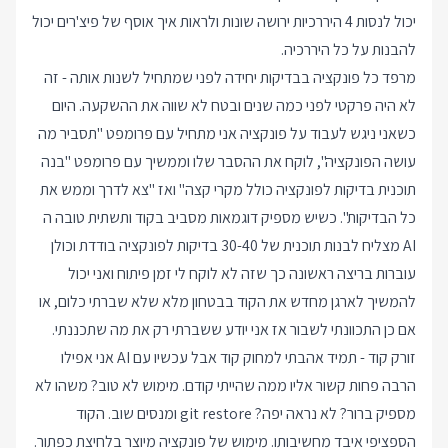
יכול לנסות 4 היררכיות ירושה שונות ולראות איך אוסף של פיצ'רים יכול
להבנות על כל היררכיה.
מרפד כל פונקציה בבדיקות יחידה לפני שמתחיל לשנות אותה - זה
לא היה פרקטי לפני כמה שנים ובטח לא שווה את ההשקעה. היום
כשאני ניגש לעבוד על פונקציה אני מתחיל עם פרומפט "תסביר מה
עושה הפונקציה", לוקח את ההסבר שלו וממשיך עם פרומפט "בנה
תוכנית בדיקות לפונקציה כולל מקרי קצה" ואז "צא לדרך וממש את
כל הבדיקות". כשיש מספיק דוגמאות מסביב בקוד ותשתית טובה ה
AI מצליח לבנות תוכנית של 30-40 בדיקות לפונקציה בודדת וכולן
עוברות בריצה ראשונה כך שזה לא לוקח לי זמן פיתוח ואני יכול
להמשיך לארגן מחדש את הקוד בבטחון מלא שלא שברתי כלום, או
אם כן התכוונתי לשבור אז אני יודע ששברתי רק את מה שתכננתי.
זורק קוד - תמיד אהבתי למחוק קוד אבל עכשיו עם AI אני אפילו
הרבה פחות קשור אליו ממה שהייתי קודם. מימוש לא טוב? משהו לא
מספיק ברור? לא נראה יפה? git restore ומנסים שוב. הקוד
הספציפי איבד מחשיבותו. מימוש של פונקציה מיוצר בלחיצת כפתור.