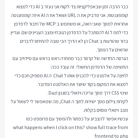
כבר הרבה זמן שבאפליקציות צד-לקוח אני נעזר ב AI כדי למצוא
קומפוננטות. אני מדביק את ה URL ושואל את ה AI איזה קומפוננטה
אחראית למסך שאני רואה, או משתמש ב MCP של חיבור לדפדפן
כדי לתת ל AI להסתכל על הדפדפן הנוכחי ומצב העניינים שם. ועדיין
ברור שהודעות ב Chat הן לא הדרך הכי טובה להתיחס לדברים
שרואים על המסך.
הגרסה החדשה של קרסר כבר מתחרה ראש בראש עם טיידוייב עם
החשיפה של הדפדפן הויזואלי. זה עובד ככה:
לחיצה על אלמנט כדי להכניס אותו ל Chat. ה AI מספיק חכם כדי
למצוא את המקום בקוד שיוצר את האלמנט המדובר.
שינוי CSS דרך מסך עריכה ויזאולי בסגנון Dazl.
לקיחת צילום מסך ישירות לתוך ה Chat, מה שמאפשר לי לשאול על
מצב ויזואלי מסוים בקלות.
עכשיו אפשר להצביע על כפתור ולהמשיך עם פרומפט כמו
what happens when I click on this? show full trace from
frontend to php