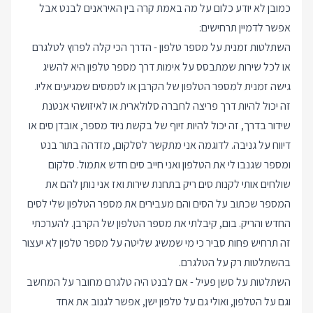
כמובן לא יודע כלום על מה באמת קרה בין האיראנים לבנט אבל
אפשר לדמיין תרחישים:
השתלטות זמנית על מספר טלפון - הדרך הכי קלה לפרוץ לטלגרם
או לכל שירות שמתבסס על אימות דרך מספר טלפון היא להשיג
גישה זמנית למספר הטלפון של הקרבן או לסמסים שמגיעים אליו.
זה יכול להיות דרך פריצה לחברה סלולארית או לאיזושהי אנטנת
שידור בדרך, זה יכול להיות זיוף של בקשת ניוד מספר, אובדן סים או
דיווח על גניבה. לדוגמה אני מתקשר לסלקום, מזדהה בתור בנט
ומספר שגנבו לי את הטלפון ואני חייב סים חדש אתמול. סלקום
שולחים אותי לקנות סים ריק בתחנת שירות ואז אני נותן להם את
המספר שכתוב על הסים והם מעבירים את מספר הטלפון שלי לסים
החדש והריק. בום, קיבלתי את מספר הטלפון של הקרבן. להערכתי
זה תרחיש פחות סביר כי מי שמשיג שליטה על מספר טלפון לא יעצור
בהשתלטות רק על הטלגרם.
השתלטות על סשן פעיל - אם לבנט היה טלגרם מחובר על המחשב
וגם על הטלפון, ואולי גם על טלפון ישן, אפשר לגנוב את אחד