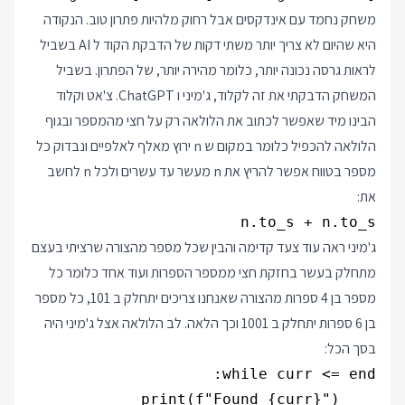
משחק נחמד עם אינדקסים אבל רחוק מלהיות פתרון טוב. הנקודה
היא שהיום לא צריך יותר משתי דקות של הדבקת הקוד ל AI בשביל
לראות גרסה נכונה יותר, כלומר מהירה יותר, של הפתרון. בשביל
המשחק הדבקתי את זה לקלוד, ג'מיני ו ChatGPT. צ'אט וקלוד
הבינו מיד שאפשר לכתוב את הלולאה רק על חצי מהמספר ובגוף
הלולאה להכפיל כלומר במקום ש n ירוץ מאלף לאלפיים ונבדוק כל
מספר בטווח אפשר להריץ את n מעשר עד עשרים ולכל n לחשב
את:
n.to_s + n.to_s

ג'מיני ראה עוד צעד קדימה והבין שכל מספר מהצורה שרציתי בעצם
מתחלק בעשר בחזקת חצי ממספר הספרות ועוד אחד כלומר כל
מספר בן 4 ספרות מהצורה שאנחנו צריכים יתחלק ב 101, כל מספר
בן 6 ספרות יתחלק ב 1001 וכך הלאה. לב הלולאה אצל ג'מיני היה
בסך הכל: