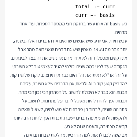
    curr += basis

כש basis זה אותו עשר בחזקת חצי ממספר הספרות ועוד אחד.
מדהים.
עכשיו וידוי, אני יודע שיש אנשים שרואים את הדברים האלה בשניה,
יותר מהר מה AI. אני מאמין שיש גם דברים שאני רואה מהר אבל
אינדקסים ומכפלות זה לא אחד מהם אז נשים את זה בצד לבינתיים.
הנקודה שעד לפני כמה שנים יכולתי להגיד לעצמי טוב "לא חשבתי
על זה" או "לא ראיתי את זה". היום כבר אין תירוצים. לוקח שלוש דקות
להדביק קטע קוד ב AI ולראות את הדברים שלא חשבת עליהם.
תכנות הוא כבר לא היכולת לחשוב על הפתרון הכי נכון הכי מהר.
תכנות הפך להיות להיות מסוגל לדבר על פתרונות, לחשוב על
פתרונות שונים, לבחור בין פתרונות לא מושלמים, לשאול שאלות
ולהקשות ולחפש איפה דברים יישברו. תכנות הפך להיות הרבה יותר
קריאה מכתיבה, והאמת שזה לא רע.
אם קשה לכם לראות למה היררכיית מחלקות שבחרתם אינה