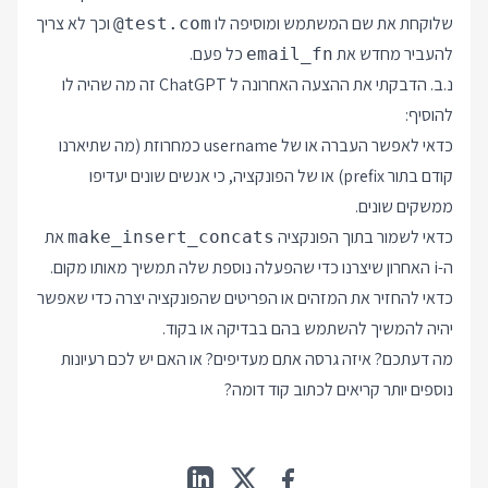
שלוקחת את שם המשתמש ומוסיפה לו
וכך לא צריך
@test.com
להעביר מחדש את
כל פעם.
email_fn
נ.ב. הדבקתי את ההצעה האחרונה ל ChatGPT זה מה שהיה לו
להוסיף:
כדאי לאפשר העברה או של username כמחרוזת (מה שתיארנו
קודם בתור prefix) או של הפונקציה, כי אנשים שונים יעדיפו
ממשקים שונים.
כדאי לשמור בתוך הפונקציה
את
make_insert_concats
ה-i האחרון שיצרנו כדי שהפעלה נוספת שלה תמשיך מאותו מקום.
כדאי להחזיר את המזהים או הפריטים שהפונקציה יצרה כדי שאפשר
יהיה להמשיך להשתמש בהם בבדיקה או בקוד.
מה דעתכם? איזה גרסה אתם מעדיפים? או האם יש לכם רעיונות
נוספים יותר קריאים לכתוב קוד דומה?