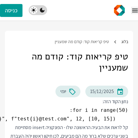
כניסה
בלוג
טיפ קריאות קוד: קודם מה שמעניין
טיפ קריאות קוד: קודם מה
שמעניין
15/12/2025
יומי
נתון הקוד הזה:
    insert("contacts", f"test{i}", f"test{i}@test.com", 12, [10, 15])

קל לראות את הבעיה הראשונה שלו - הפונקציה insert מסתיימת
בשני ערכים שלא ברור מה הם מביעים, לכן תיקון ראשון יהיה העברת