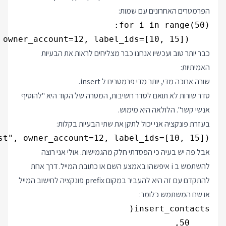
הפרמטרים האחרונים עם שמות:
    insert("contacts", f"test{i}", f"test{i}@test.com", owner_account=12, label_ids=[10, 15])

כבר יותר טוב ועכשיו אנחנו כבר מצליחים לראות את הבעיות
האמיתיות:
שורה ארוכה מדי, יותר מדי פרמטרים ל insert.
סדר שורות לא תואם לסדר חשיבות, המטרה של הקוד היא "להוסיף
אנשי קשר". הלולאה היא מימוש.
בעזרת פונקציה אני יכול לתקן את שתי הבעיות בקלות:
st", owner_account=12, label_ids=[10, 15])

אבל פה יש בעיה כי הפסדתי חלק מהגמישות. אולי אני רוצה
להשתמש ב i איפשהו באמצע השם או כתובת המייל. דרך אחת
להתקדם עם זה היא להעביר במקום prefix פונקציה לחישוב המייל
או שם המשתמש כלומר: