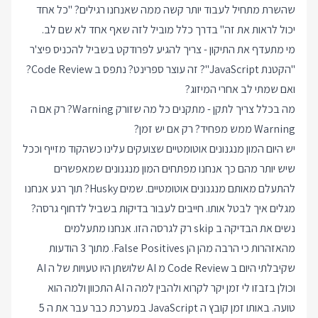
שהשרת מתחיל לעבוד יותר קשה ממה שאנחנו רגילים? "כל אחד
יכול לראות את זה" בדרך כלל מוביל לזה שאף אחד לא שם לב.
מי מתעדף את התיקון - צריך להגיע לפרודקט בשביל להכניס פיצ'ר
"הקטנת JavaScript"? זה עוצר ספרינט? נתפס ב Code Review?
ואם שמתי לב אחרי המיזוג?
מה בכלל צריך לתקן - מתקנים כל מה שזורק Warning? רק אם ה
Warning ממש מפחיד? רק אם יש זמן?
יש היום המון מנגנונים אוטומטיים שצועקים עלינו כשהקוד מזייף וככל
שיש יותר מהם כך אנחנו מפתחים המון מנגנונים שמאפשרים
להתעלם מאותם מנגנונים אוטומטיים. שמים Husky? תוך רגע אנחנו
מגלים איך לבטל אותו. חייבים לעבור בדיקות בשביל לדחוף גרסה?
נשים את הבדיקה ב skip רק לגרסה הזו. אנחנו מתעלמים
מהאזהרות כי הרבה מהן הן False Positives. מתוך 3 הודעות
שקיבלתי היום ב Code Review מ AI שלושתן היו טעויות של ה AI
וכולן בזבזו לי זמן יקר לקרוא ולהבין למה ה AI התכוון ולמה הוא
טועה. באותו זמן קובץ ה JavaScript במערכת כבר עבר את ה 5