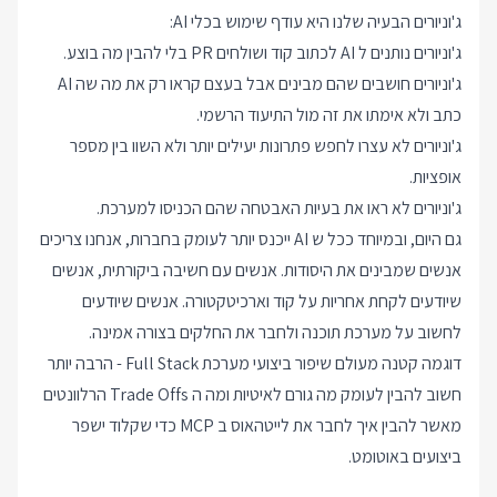
ג'וניורים הבעיה שלנו היא עודף שימוש בכלי AI:
ג'וניורים נותנים ל AI לכתוב קוד ושולחים PR בלי להבין מה בוצע.
ג'וניורים חושבים שהם מבינים אבל בעצם קראו רק את מה שה AI
כתב ולא אימתו את זה מול התיעוד הרשמי.
ג'וניורים לא עצרו לחפש פתרונות יעילים יותר ולא השוו בין מספר
אופציות.
ג'וניורים לא ראו את בעיות האבטחה שהם הכניסו למערכת.
גם היום, ובמיוחד ככל ש AI ייכנס יותר לעומק בחברות, אנחנו צריכים
אנשים שמבינים את היסודות. אנשים עם חשיבה ביקורתית, אנשים
שיודעים לקחת אחריות על קוד וארכיטקטורה. אנשים שיודעים
לחשוב על מערכת תוכנה ולחבר את החלקים בצורה אמינה.
דוגמה קטנה מעולם שיפור ביצועי מערכת Full Stack - הרבה יותר
חשוב להבין לעומק מה גורם לאיטיות ומה ה Trade Offs הרלוונטים
מאשר להבין איך לחבר את לייטהאוס ב MCP כדי שקלוד ישפר
ביצועים באוטומט.