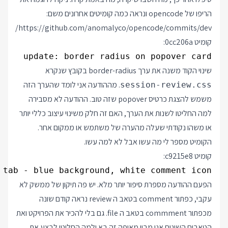
הריפו של opencode ונראה כמה קומיטים אחרונים משם:
https://github.com/anomalyco/opencode/commits/dev/
קומיט 0cc206a:
update: border radius on popover card

שינוי הקוד משנה את ערך border-radius בקובץ שנקרא
. מההודעה אני לומד שהערך הזה
session-review.css
משמש להצגת כרטיס popover שזה טוב. ההודעה לא מסבירה
למה החליטו לשנות את הערך, האם זה חלק משינוי עיצוב כללי יותר
או משהו נקודתי שעלה מהערה של משתמש או ממקום אחר.
הקומיט מספר לי מה עשו אבל לא למה עשו.
קומיט c9215e8:
 tab - blue background, white comment icon

הפעם ההודעה מספרת סיפור יותר מלא. יש פה תיקון של ממשק לא
עקבי, כפתור comment בטאב ה review נראה קודם שונה
מכפתור commment בטאב ה file. גם בלי להכיר את הפרויקט ואת
הטאבים השונים אני מבין מאיפה זה בא ולמה החליטו לבצע את