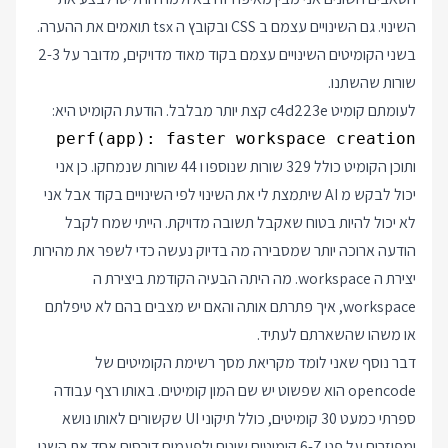
השינוי. גם השינויים עצמם ב CSS ובקובץ ה tsx תואמים את ההערה.
בשני הקומיטים השינויים עצמם בקוד מאוד מדויקים, מדובר על 2-3
שורות שהשתנו.
לעומתם קומיט c4d223e קצת יותר מבלבל. הודעת הקומיט היא:
perf(app): faster workspace creation

ותוכן הקומיט כולל 329 שורות שנוספו ו 44 שורות שנמחקו. כן אני
יכול לבקש מ AI שיתמצת לי את השינוי לפי השינויים בקוד אבל אני
לא יכול להיות בטוח שאקבל תשובה מדויקת. הייתי שמח לקבל
הודעה ארוכה יותר שמסבירה מה בדיוק נעשה כדי לשפר את מהירות
יצירת ה workspace. מה היתה הבעיה הקודמת ביצירת ה
workspace, איך פתרתם אותה והאם יש מצבים בהם לא טיפלתם
או משהו שהשארתם לעתיד.
דבר נוסף שאני לומד מקריאת מסך רשימת הקומיטים של
opencode הוא שפשוט יש שם המון קומיטים. באותו רצף עבודה
ספרתי כמעט 30 קומיטים, כולל תיקוני UI שקשורים לאותו נושא
ומפוזרים על פני 6-7 קומיטים שונים ולפעמים דורסים אחד את השני.