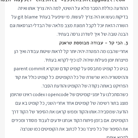
ההודעה כוללת הסבר מלא על השינוי, למה היה צריך אותו ואיזה
בדיקות נעשו או היה צריך לעשות. מי שיפעיל בעתיד git blame על
השורה הזאת יוכל לקבל תמונת מצב מלאה של הבדלי הגרסאות וגם
הבנה טובה של איך לשדרג גרסה בעתיד.
3. הכי קל - עבודה מבוססת טראנק
אחרי שהבנו מה המטרה יהיה יותר קל לראות שיטות עבודה ואיך הן
מייצרות יומן פעילות שיהיה לנו כיף לקרוא בעתיד.
בגיט כל קומיט מתבסס על קומיט קודם שנקרא parent commit
וההיסטוריה היא שרשרת של כל הקומיטים. כל קומיט כולל את קוד
הפרויקט באותה נקודה של הקומיט והודעת הסבר.
כשהסתכלנו על יומני קומיטים של opencode ו codex ראינו שהיומן
מוצג בתור רשימה של קומיטים אחד אחרי השני, כל קומיט בא עם
הודעה שמסבירה אותו והקוד וממש קראנו את הסיפור של הקוד דרך
הקומיטים. אם בזמן פיתוח הקוד אנחנו יודעים לעבוד מסודר ומכירים
את הסיפור של כל פיצ'ר נוכל לכתוב את הקומיטים כמו שנרצה
לקרוא אותם: