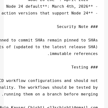
 Signed-off-by: Salman Muin Kayser Chishti <13schishti@gmail.com>
