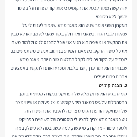
יהיה קשה מאוד לבטל את הקומיט כי אותו קוד שפותח על בסיסו
יהפוך ללא רלוונטי.
העקרון השני אומר שגיט הוא מאגר מידע שאמור לענות לי על
שאלות לגבי הקוד. כשאני רואה חלק בקוד שאני לא מבין או לא מבין
את ההקשר או מאיפה הוא הגיע אני אוכל להכנס לגיט וללמוד משם
את כל סיפור הרקע. כשמאגר המידע בנוי טוב אנשים משתמשים בו,
לומדים על הקוד ויכולים לקבל החלטות טובות יותר. מאגר מידע
שבנוי רע הוא חסר ערך, יוצר בלבול ומכריח אותנו לתקשר באמצעים
אחרים פחות יעילים.
2. מבנה קומיט
קומיט בגיט הוא עותק מלא של הפרויקט בנקודה מסוימת בזמן.
בהסתכלות על גיט כמאגר מידע קומיט מייצג פעולה או שינוי מצב
של הפרויקט והודעת הקומיט צריכה להסביר את השינוי הזה.
גיט כמאגר מידע צריך להציג לי היסטוריה של השינויים בפרויקט
ולספר סיפור - מה קרה, מי עשה, למה עשו, במה לא טיפלו, במה
טיפלו אחר כך, מה חשבו שיקרה, מה באמת קרה. ניקח לדוגמה את