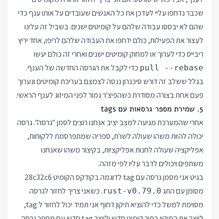
שכבר נדחפו עליי לעדכן את כל האנשים שעובדים על אותו ענף כדי
שהם לא יבססו עבודה שלהם על קומיטים ישנים. בשביל זה עלינו
לעצור את הפעילות, כולם ידחפו את העבודה שלהם לריפו, אחד יריץ
ריבייס כדי לערוך או למחוק קומיטים ישנים ואחרי זה כולם יעשו
כדי לקבל את הגרסה החדשה של הענף.
pull --rebase
בגלל ששלב זה דורש סיכנרון ננסה לצמצם בעריכת קומיטים ונערוך
פעם אחת בצורה מסודרת כשהפיצ'ר גמור לפני המיזוג לענף הראשי.
5. שמירת מספר גרסאות עם tags
אחרי שהמערכת מגיעה למצב יציב אנחנו רוצים לסמן "גרסה". גרסה
יכולה להיות משהו שעולה לשרת, ספריה שמתפרסמת ללקוחות,
אפליקציה שעולה לחנות אפליקציות, בקיצור משהו שאנחנו
משתפים ויכולים לדבר עליו לפי מזהה.
בגיט אני מסמן גרסה עם tag לדוגמה בקודקס הקומיט 28c32c6
מסומן עם התג
. כשאני צריך לחזור לגרסה
rust-v0.79.0
מסוימת למשל כדי להוציא תיקון דחוף אני תמיד יכול לחזור ל tag,
לייצר את התיקון בתור קומיט חדש ולייצר tag חדש עם מספר גרסה