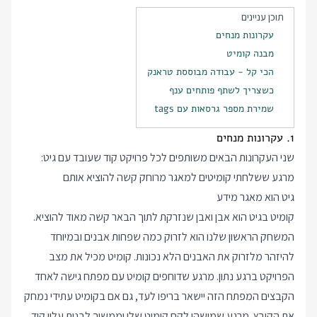
תוכן עניינים
עקרונות מנחים
מבנה קומיט
הכי קל - עבודה מבוססת טראנק
כשצריך לשתף פותחים ענף
שמירת מספר גרסאות עם tags
1. עקרונות מנחים
שני העקרונות הבאים משותפים לכל פרויקט קוד שעובד עם גיט:
מרגע ששלחתי קומיטים למאגר מרוחק קשה להוציא אותם
גיט הוא מאגר מידע
קומיט בגיט הוא אבן ואבן שנזרקת לתוך הבאר קשה מאוד להוציא.
המשחק הראשון שלנו הוא לזרוק כמה שפחות אבנים ובמיוחד
להיזהר מלזרוק את האבנים הלא נכונות. קומיט מכיל את מצב
הפרויקט ברגע נתון. מרגע שדוחפים קומיט עם מפתח גישה לאחד
הקבצים המפתח הזה יישאר בריפו לעד, גם אם בקומיט עתידי נמחק
את הקובץ. מרגע שמישהו לקח קומיט שלי וממשיך לבנות עליו קוד