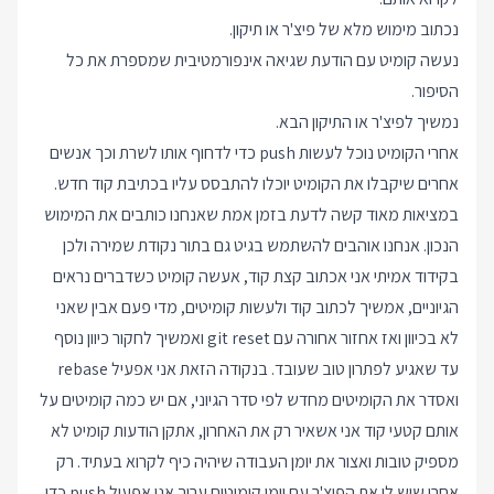
נכתוב מימוש מלא של פיצ'ר או תיקון.
נעשה קומיט עם הודעת שגיאה אינפורמטיבית שמספרת את כל
הסיפור.
נמשיך לפיצ'ר או התיקון הבא.
אחרי הקומיט נוכל לעשות push כדי לדחוף אותו לשרת וכך אנשים
אחרים שיקבלו את הקומיט יוכלו להתבסס עליו בכתיבת קוד חדש.
במציאות מאוד קשה לדעת בזמן אמת שאנחנו כותבים את המימוש
הנכון. אנחנו אוהבים להשתמש בגיט גם בתור נקודת שמירה ולכן
בקידוד אמיתי אני אכתוב קצת קוד, אעשה קומיט כשדברים נראים
הגיוניים, אמשיך לכתוב קוד ולעשות קומיטים, מדי פעם אבין שאני
לא בכיוון ואז אחזור אחורה עם git reset ואמשיך לחקור כיוון נוסף
עד שאגיע לפתרון טוב שעובד. בנקודה הזאת אני אפעיל rebase
ואסדר את הקומיטים מחדש לפי סדר הגיוני, אם יש כמה קומיטים על
אותם קטעי קוד אני אשאיר רק את האחרון, אתקן הודעות קומיט לא
מספיק טובות ואצור את יומן העבודה שיהיה כיף לקרוא בעתיד. רק
אחרי שיש לי את הפיצ'ר עם יומן קומיטים ערוך אני אפעיל push כדי