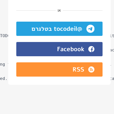
או
@tocodeil בטלגרם
Facebook
RSS
ed. For each architecture explain what API ca