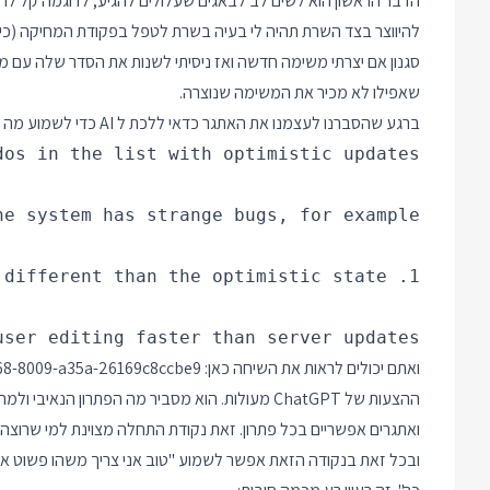
הדבר הראשון הוא לשים לב לבאגים שעלולים להגיע, לדוגמה קל לרא
להיווצר בצד השרת תהיה לי בעיה בשרת לטפל בפקודת המחיקה (כי פ
סגנון אם יצרתי משימה חדשה ואז ניסיתי לשנות את הסדר שלה עם מ
שאפילו לא מכיר את המשימה שנוצרה.
ברגע שהסברנו לעצמנו את האתגר כדאי ללכת ל AI כדי לשמוע מה כולם עושים. הפרומפט הזה נתן לי תוצאה טובה:
ser editing faster than server updates

ואתם יכולים לראות את השיחה כאן:
68-8009-a35a-26169c8ccbe9
ואתגרים אפשריים בכל פתרון. זאת נקודת התחלה מצוינת למי שרוצה
ובכל זאת בנקודה הזאת אפשר לשמוע "טוב אני צריך משהו פשוט אמ