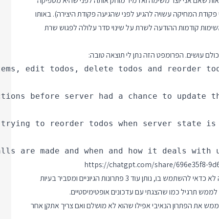
ות שאם אני יוצר משימה ואז מיד מוחק אותה לפני שהיא מספיקה
קודת המחיקה עשויה להגיע לפני שהגיעה פקודת היצירה). באותו
שימות קודמות ההודעה לשרת על שינוי סדר עלולה לפגוש שרת
lls are made and when and how it deals with u
https://chatgpt.com/share/696e35f8-9d
ההצעות של ChatGPT מעולות. הוא מסביר מה הפתרון הנאיבי ולמה לא כדאי להשתמש בו, נותן עוד 3 פתרונות הגיוניים ומסביר בעיות
 לממש תרגיל כמו שהצגתי עם עדכונים אופטימיסטיים.
מש את הפתרון הנאיבי אפילו שהוא לא מושלם ואם צריך אתקן אחר