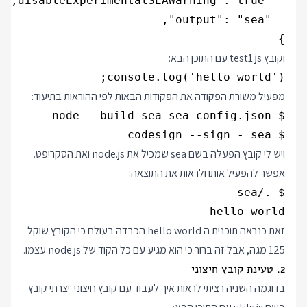
} 

וקובץ test1.js עם התוכן הבא:
console.log('hello world');

מפעיל משורת הפקודה את הפקודות הבאות לפי ההוראות בתיעוד:
$ codesign --sign - sea

ויש לי קובץ הפעלה בשם sea שמכיל את node.js ואת הסקריפט.
אפשר להפעיל אותו ולראות את התוצאה:
hello world

זאת כנראה תוכנית ה hello world הכבדה בעולם כי הקובץ שוקל
125 מגה, אבל זה ברור כי הוא מגיע עם כל הקוד של node.js עצמו.
2. טעינת קובץ חיצוני
בדוגמה השניה רציתי לראות איך לעבוד עם קובץ חיצוני. יצרתי קובץ