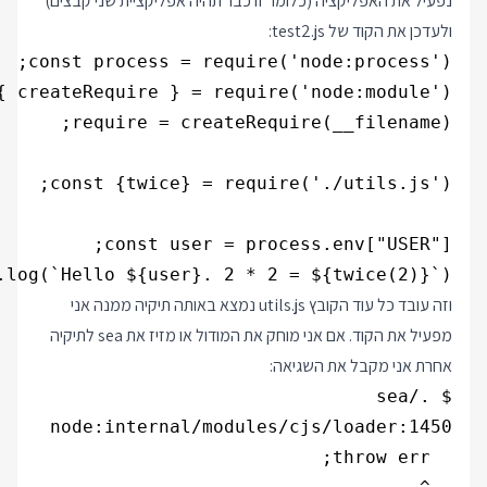
נפעיל את האפליקציה (כלומר זו כבר תהיה אפליקציית שני קבצים)
ולעדכן את הקוד של test2.js:
.log(`Hello ${user}. 2 * 2 = ${twice(2)}`);

וזה עובד כל עוד הקובץ utils.js נמצא באותה תיקיה ממנה אני
מפעיל את הקוד. אם אני מוחק את המודול או מזיז את sea לתיקיה
אחרת אני מקבל את השגיאה: