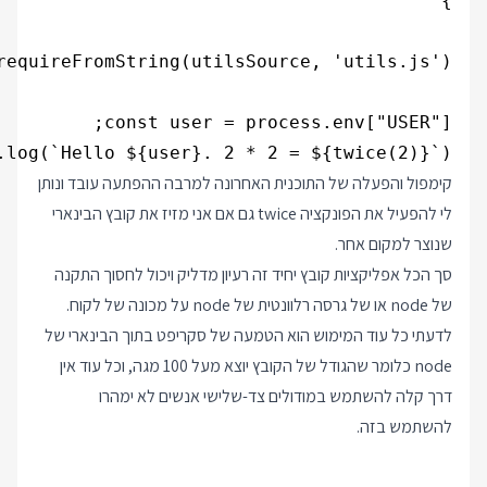
.log(`Hello ${user}. 2 * 2 = ${twice(2)}`);

קימפול והפעלה של התוכנית האחרונה למרבה ההפתעה עובד ונותן
לי להפעיל את הפונקציה twice גם אם אני מזיז את קובץ הבינארי
שנוצר למקום אחר.
סך הכל אפליקציות קובץ יחיד זה רעיון מדליק ויכול לחסוך התקנה
של node או של גרסה רלוונטית של node על מכונה של לקוח.
לדעתי כל עוד המימוש הוא הטמעה של סקריפט בתוך הבינארי של
node כלומר שהגודל של הקובץ יוצא מעל 100 מגה, וכל עוד אין
דרך קלה להשתמש במודולים צד-שלישי אנשים לא ימהרו
להשתמש בזה.