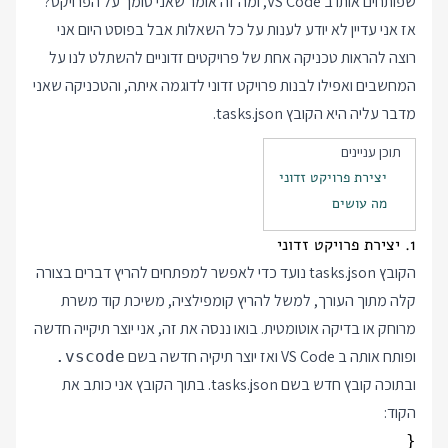
שפותחים אותו ב VS Code, ומה זה אומר שאני סומך על הפרויקט?
אז אני עדיין לא יודע לענות על כל השאלות אבל בפוסט היום אני
רוצה להראות טכניקה אחת של פרויקטים זדוניים להשתלט לנו על
המחשבים ואפילו לבנות פרויקט זדוני לדוגמה איתה, והטכניקה שאני
מדבר עליה היא הקובץ tasks.json.
תוכן עניינים
יצירת פרויקט זדוני
מה עושים
1. יצירת פרויקט זדוני
הקובץ tasks.json נועד כדי לאפשר למפתחים להריץ דברים בצורה
קלה מתוך העורך, למשל להריץ קומפילציה, משיכת קוד משרת
מרוחק או בדיקה אוטומטית. בואו ננסה את זה, אני יוצר תיקייה חדשה
ופותח אותה ב VS Code ואז יוצר תיקיה חדשה בשם
.vscode
ובתוכה קובץ חדש בשם tasks.json. בתוך הקובץ אני כותב את
הקוד: