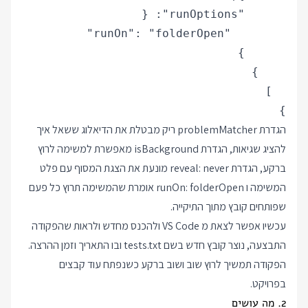
}

הגדרת problemMatcher ריק מבטלת את הדיאלוג ששאל איך
להציג שגיאות, הגדרת isBackground מאפשרת למשימה לרוץ
ברקע, הגדרת reveal: never מונעת את הצגת המסוף עם פלט
המשימה ו runOn: folderOpen אומרת שהמשימה תרוץ כל פעם
שפותחים קובץ מתוך התיקייה.
עכשיו אפשר לצאת מ VS Code ולהכנס מחדש ולראות שהפקודה
התבצעה, נוצר קובץ חדש בשם tests.txt ובו התאריך וזמן ההרצה.
הפקודה תמשיך לרוץ שוב ושוב ברקע כשנפתח עוד קבצים
בפרויקט.
2. מה עושים