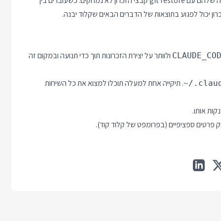
לשמור את הזכרונות בצורה יותר טובה. הבעיה? כשמנקים את העבודה שלהם עם git restore קבצי הזכרון לא נמחקים. כשעוברים בין
רון יכול לפגוע בתוצאות של הדברים הבאים שקלוד יבנה.
ולוותר על יצירת הזכרונות תוך כדי תנועה ובמקום זה
CLAUDE_CO
. תיקייה אחת למעלה תוכלו למצוא את כל השיחות
~/.clau
קות אותו.
ק פרטים ספציפיים (בפרומפט של קלוד קוד).