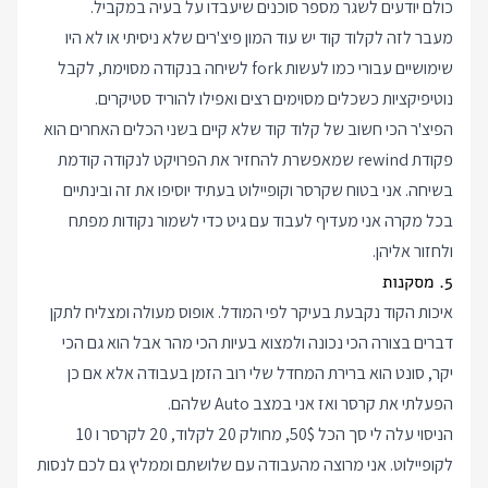
כולם יודעים לשגר מספר סוכנים שיעבדו על בעיה במקביל.
מעבר לזה לקלוד קוד יש עוד המון פיצ'רים שלא ניסיתי או לא היו
שימושיים עבורי כמו לעשות fork לשיחה בנקודה מסוימת, לקבל
נוטיפיקציות כשכלים מסוימים רצים ואפילו להוריד סטיקרים.
הפיצ'ר הכי חשוב של קלוד קוד שלא קיים בשני הכלים האחרים הוא
פקודת rewind שמאפשרת להחזיר את הפרויקט לנקודה קודמת
בשיחה. אני בטוח שקרסר וקופיילוט בעתיד יוסיפו את זה ובינתיים
בכל מקרה אני מעדיף לעבוד עם גיט כדי לשמור נקודות מפתח
ולחזור אליהן.
5. מסקנות
איכות הקוד נקבעת בעיקר לפי המודל. אופוס מעולה ומצליח לתקן
דברים בצורה הכי נכונה ולמצוא בעיות הכי מהר אבל הוא גם הכי
יקר, סונט הוא ברירת המחדל שלי רוב הזמן בעבודה אלא אם כן
הפעלתי את קרסר ואז אני במצב Auto שלהם.
הניסוי עלה לי סך הכל 50$, מחולק 20 לקלוד, 20 לקרסר ו 10
לקופיילוט. אני מרוצה מהעבודה עם שלושתם וממליץ גם לכם לנסות