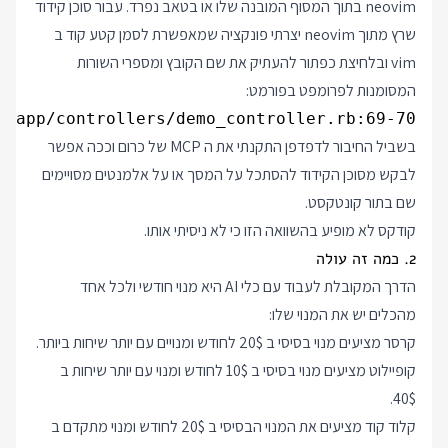
neovim בתוך המסוף המובנה שלו או בטאב נפרד. עבור סוכן קידוד
שרץ מתוך neovim יצרתי פונקציה שמאפשרת לסמן קטע קוד ב
vim ובלחיצת כפתור להעתיק את שם הקובץ ומספרי השורות
המסומנות לפרומפט בפורמט:
app/controllers/demo_controller.rb:69-70 

בשביל החיבור לדפדפן התקנתי את ה MCP של כרום וככה אפשר
לבקש מסוכן הקידוד להסתכל על המסך או על אלמנטים מסויימים
שם בתור קונטקסט.
קודקס לא מופיע בהשוואה הזו כי לא ניסיתי אותו.
2. כמה זה עולה
הדרך המקובלת לעבוד עם כלי AI היא מנוי חודשי ולכל אחד
מהכלים יש את המנוי שלו:
קרסר מציעים מנוי בסיסי ב 20$ לחודש ומנויים עם יותר שיחות ביותר.
קופיילוט מציעים מנוי בסיסי ב 10$ לחודש ומנוי עם יותר שיחות ב
40$.
קלוד קוד מציעים את המנוי הבסיסי ב 20$ לחודש ומנוי מתקדם ב