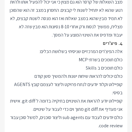
מצב השאלות של קרסר הוא גם מצוין כי אני יכול להפעיל אותו ולהיות
רגוע שהוא לא יתחיל לשנות לי קבצים. החסרון במצב זה הוא שהסוכן
לא תמיד מבין שהוא במצב שאלות ואז הוא מנסה לשנות קבצים, לא
מצליח, ממשיך לנסות ורק אחרי 8-10 נסיונות הוא מבין שזה לא
יעבוד ומדפיס את השינוי המוצע על המסך.
4. פיצ'רים
אלה הפיצ'רים המרכזיים שניסיתי בשלושת הכלים:
כולם תומכים בשרתי MCP
כולם תומכים ב Skills
כולם יכולים להראות שיחות ישנות ולהמשיך סשן קודם
קופיילוט וקלוד יודעים לנתח פרויקט וליצור לעצמם קובץ AGENTS
בסיסי.
קופיילוט יודע להראות את השינויים בתיקייה בדומה ל git diff. אישית
אני מעדיף את git diff מתוך וים כדי לעבור על שינויים.
כולם יודעים לעבוד עם sub agents וליצור סוכנים, למשל סוכן עבור
code review.