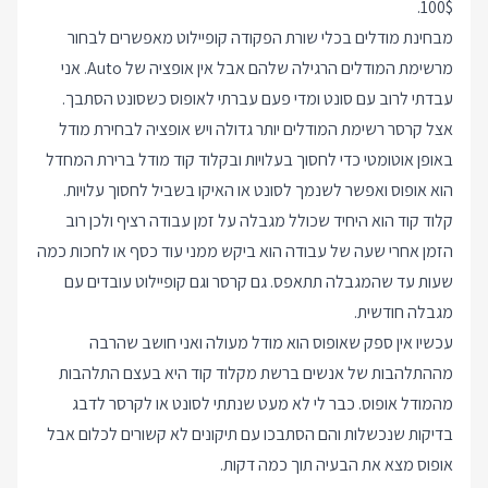
100$.
מבחינת מודלים בכלי שורת הפקודה קופיילוט מאפשרים לבחור
מרשימת המודלים הרגילה שלהם אבל אין אופציה של Auto. אני
עבדתי לרוב עם סונט ומדי פעם עברתי לאופוס כשסונט הסתבך.
אצל קרסר רשימת המודלים יותר גדולה ויש אופציה לבחירת מודל
באופן אוטומטי כדי לחסוך בעלויות ובקלוד קוד מודל ברירת המחדל
הוא אופוס ואפשר לשנמך לסונט או האיקו בשביל לחסוך עלויות.
קלוד קוד הוא היחיד שכולל מגבלה על זמן עבודה רציף ולכן רוב
הזמן אחרי שעה של עבודה הוא ביקש ממני עוד כסף או לחכות כמה
שעות עד שהמגבלה תתאפס. גם קרסר וגם קופיילוט עובדים עם
מגבלה חודשית.
עכשיו אין ספק שאופוס הוא מודל מעולה ואני חושב שהרבה
מההתלהבות של אנשים ברשת מקלוד קוד היא בעצם התלהבות
מהמודל אופוס. כבר לי לא מעט שנתתי לסונט או לקרסר לדבג
בדיקות שנכשלות והם הסתבכו עם תיקונים לא קשורים לכלום אבל
אופוס מצא את הבעיה תוך כמה דקות.