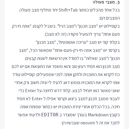
3. מצבי פעולה
בכל אחד מהכלים כפתור Shift+Tab יחד מחליף מצב פעולה.
המצבים הם:
בקופיילוט יש "מצב תכנון" ו"מצב רגיל". בשביל לקנפג "אתה חי רק
פעם אחת" צריך להפעיל פקודה (זה לא מצב).
בקלוד קוד יש מצב "עריכה אוטומטית", "מצב תכנון"
בקרסר יש "מצב אתה-חי-רק-פעם-אחת" שמאשר הכל, "מצב
תכנון" ו"מצב שאלות" בו למודל אין הרשאות לשנות קבצים.
מצב תכנון הוא תמיד רעיון טוב והוא משפר את התוצאות אם יש לכם
כח לקרוא את התוכנית ולתקן אותה לפני שמפעילים. קופיילוט עודד
אותי לקרוא את התוכנית וממש דאג להגיד לי שזה חשוב ורק אחרי
שאני מאשר הוא יתחיל לבצע. קלוד דרש לחיצה על Enter כדי
לעבור ממצב תכנון למצב ביצוע וקרסר אפילו ל Enter לא תמיד
חיכה. בכל הכלים אחרי יצירת התוכנית יש כפתור שפותח אותה
כקובץ Markdown בעורך שמוגדר ב
ולדעתי אפשר
EDITOR
לחבר את זה ל neovim שעכשיו רץ.