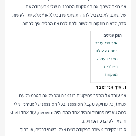
אני רוצה לשתף את המסקנות המרכזיות שלי מהעבודה עם
שלושתם, לא בשביל להגיד תשתמשו בכלי X או Y אלא יותר לעשות
סדר, לראות חוזקות וחולשות ולתת לכם את הכלים איך לבחור.
תוכן עניינים
איך אני עובד
כמה זה עולה
מצבי פעולה
פיצ'רים
מסקנות
1. איך אני עובד
אני עובד על מספר פרויקטים בו זמנית ומפצל את הטרמינל עם
tmux, כל פרויקט מקבל session. בכל session של tmux יש לי
כמה טאבים פתוחים ותמיד אחד מהם יהיה neovim, עוד אחד shell
והשאר לפי צרכי הפרויקט.
סוכני הקידוד משורת הפקודה רצים אצלי בשתי דרכים, או בתוך