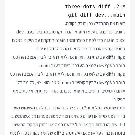
git diff dev...main

רואים את ההבדל? נכון זו רק נקודה.
נתונים שני ענפים dev ו main והם התקדמו במקביל. בעבר dev
יצא מ main כדי לפתח פיצ'ר ומאז main התקדם עם תיקוני באגים
קטנים. עכשיו אנחנו רוצים לראות מה ההבדל ביניהם:
פקודת diff עם שתי נקודות תראה לי את ההבדל בין המצב העדכני
ביותר בענף dev למצב העדכני ביותר בענף main.
פקודת diff עם שלוש נקודות תראה לי את ההבדל בין המצב העדכני
ביותר בענף dev לבין הקומיט ב main ממנו הוא יצא, כלומר בלי
אותם קומיטים חדשים ב main שנכתבו אחרי שהתחלתי לכתוב את
הפיצ'ר.
מתי נשתמש בכל אחת? ברגע שהבנו את ההבדל גם השימוש הוא
ברור: לפני מיזוג או ריבייס כשאני רוצה למפות פערים אני אשתמש ב
diff שתי הנקודות. כך אני יכול לדעת כמה אני רחוק מהקוד הראשי.
בזמן העבודה על dev אני אשתמש ב diff שלוש הנקודות כדי לראות