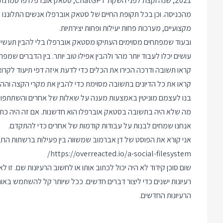
מהכניסה. וכן בכל תקופת החיים של סטאק אוברפלו אנשים התלוננ
מקצועיים, מערכות פחות יעילות ופחות יצירתיות.
ובעוד שמפתחים מסוימים העתיקו מסטאק אוברפלו בלי להבין תעשיי
עושים יכלו לעבוד יותר מהר ולהבין אפילו טוב יותר. בין הדברים שמפת
קראו תשובה ודרכה הכירו את הכלים כדי לדעת איזה דפי תיעוד לקרוא
קראו את כל הדיונים בתשובה מסוימת כדי להבין את מקרי הקצה והה
בנו לעצמם מוניטין באמצעות מענה על שאלות של אחרים והשתתפות 
מה שלא היה בתשובה בסטאק אוברפלו הוא חדשנות. אם זה היה כתו
אנחנו שמחים לבנות על עבודות קודמות של אחרים כדי להתקדם.
אני קורא את הפוסט של דן אברמוב שמשווה בין פעילות ברשתות הח
https://overreacted.io/a-social-filesystem/
שום סוכן קידוד לא היה יכול לכתוב אותו או לחשוב הרעיונות שם. זו 
רעיונות ישנים כדי ליצור דברים חדשים. ככל שיותר קל להשתמש באות
הרעיונות החדשים.