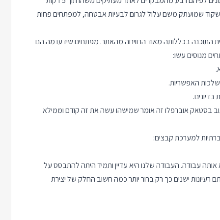
2021, שנה וקצת לפני השקת ChatGPT, סטאק אוברפלו פרסמו נתונים לפיהם רבע מהמבקרים לאתר מעתיקים משהו תוך 5 דקות
ו שקוד שמועתק משם עלול לגרום לבעיות אבטחה, למפתחים פחות
ת התוכנה בכללותה מאוד הרוויחה מהאתר. מפתחים שידעו מה הם
חים מנוסים עשו:
.
שלכות האפשריות.
בדיונים.
ב בסטאק אוברפלו זה אומר שמישהו עשה את זה קודם וממילא
ברתיות למערכת קבצים:
לא אותה עבודה. העבודה שלנו היא עדיין ותמיד היתה להתבסס על
ם רעיונות ישנים כך רק ברור יותר כמה חשוב החלק של יצירת