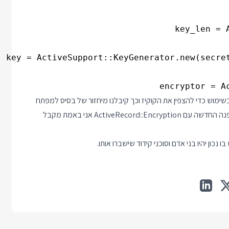
encryptor = A
מוש כדי להצפין את הקוקיז וכך קיבלנו מיחזור של בסיס למפתח
הצפנה לשימושים שונים. רק אם אני מבקש במפורש את שיטת ההצפנה החדשה עם ActiveRecord::Encryption אני באמת מקבל
ון יהיו בני אדם וסוכני קידוד שישברו אותו.