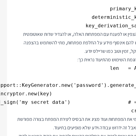
פשר להשתמש ב ActiveRecord::Encryption כדי להצפין או לפענח עם המפתחות האלה, או להגדיר שדות שאוטומטית
 יש להם אינסוף מידע על החלפת מפתחות, מתי להשתמש בהצפנה
זמין וטוב כמו שריילס יודע.
c
צמי את המפתחות ועוד מציג את הבסיס ליצירת המפתח בצורה מפורשת