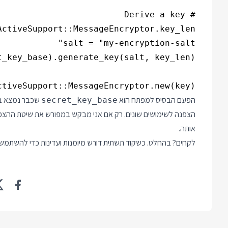
ctiveSupport::MessageEncryptor.new(key)

הפעם הבסיס למפתח הוא
שכבר נמצא בשי
secret_key_base
אותה.
לקחים? בהחלט. כשקוד תשתית דורש מיומנות ועדינות כדי להשתמש בו נכ