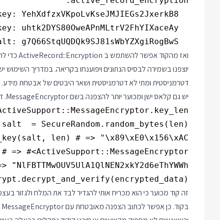
  key_derivation_salt: g7Q66StqUQDQk9SJ81sWbYZXgiRogBwS

ואז מהקוד א
יוצפנו בשמירה לבסיס הנתונים ויפוענחו בקריאה. במדריך השימוש
דטרמניסטית ומתי לא דטרמניסטית ושאר היבטים של אבטחת מידע. קל, 
יש גם קלאס ישן ומכוער יותר להצפנה בשם MessageEncryptor. דוגמת השימוש מהתיעוד נראית כך:
rypt.decrypt_and_verify(encrypted_data)

זה קוד מכוער כי הוא מכריח אותי להגדיר לבד את המלח ולגזור בע
בקוד. כן אפשר לכתוב הצפנה מאובטחת עם MessageEncryptor אבל זה ידרוש עבודה וידע שלא מופיעים בתיעוד.