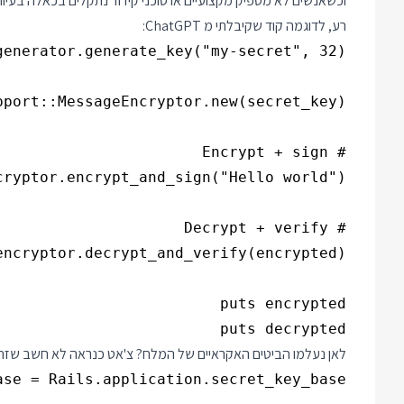
וכשאנשים לא מספיק מקצועיים או סוכני קידוד נתקלים בכאלה בעיו
רע, לדוגמה קוד שקיבלתי מ ChatGPT:
puts decrypted

לאן נעלמו הביטים האקראיים של המלח? צ'אט כנראה לא חשב שזה מ