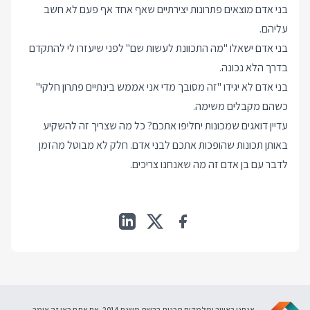
בני אדם מוצאים פתרונות יצירתיים שאף אחד אף פעם לא חשב
עליהם.
בני אדם ישאלו "מה התכוונת לעשות שם" לפני שיעזרו לי להתקדם
בדרך הלא נכונה.
בני אדם לא יגידו "זה מסובך מדי אני אממש בינתיים פתרון חלקי"
כשהם מקבלים משימה.
עדיין דואגים שמכונות יחליפו אתכם? כל מה שצריך זה להשקיע
באותן תכונות שהופכות אתכם לבני אדם. חלק לא מבוטל מהזמן
לדבר עם בן אדם זה מה שאנחנו צריכים.
אנחנו באוויר ומלמדים תכנות ברשת משנת 2014. אם אתם כאן זה אומר