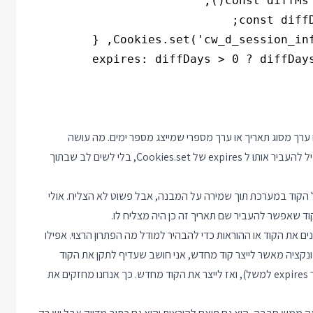
expiryD הוא תאריך ו expires יכול לקבל או ערך מסוג תאריך או ערך מספרי שמייצג מספר ימים. מה עושה
אופוס? הופך את התאריך לערך מספר (שמייצג מספר ימים) רק בשביל להעביר אותו ל expires של Cookies.set, בלי לשים לב שבתוך
הקוד במערכת תוך שמירה על המבנה, אבל פשוט לא הצליח. אולי
ם את הקוד או ההוראות כדי להבהיר למודל מה הפתרון הרצוי. אפילו
קציה מאשר לייצר קוד מחדש, אני חושב שעדיף לתקן את הקוד
שמסביב (במקרה הזה להוסיף Unit Test שמעביר ערך תאריך בתור expires למשל), ואז לייצר את הקוד מחדש. כך אנחנו מחזקים את