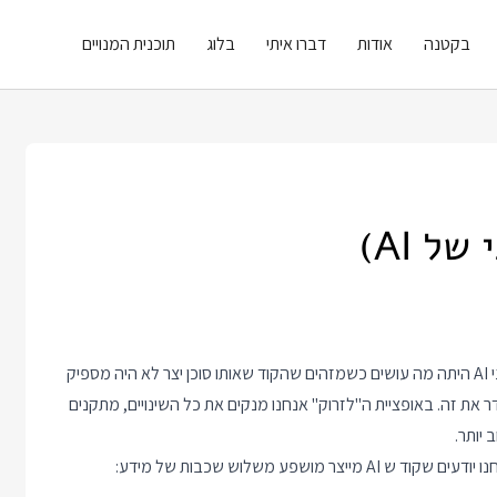
בקטנה
אודות
דברו איתי
בלוג
תוכנית המנויים
ל AI)
אחת השאלות שחזרו בוובינר על שיפור הקוד שאנחנו מקבלים מסוכני AI היתה מה עושים כשמזהים שהקוד שאותו סוכן יצר לא היה מספיק
ה"לשמור" היא להמשיך עוד איטרציות מול ה AI כדי לסדר את זה. באופציית ה"לזרוק" אנחנו מנקים את כל השינויים, מתקנים
יותר.
פע משלוש שכבות של מידע: