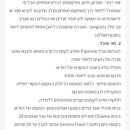
יותר רציני - ספרים, וידאו, פודקסטים. דברים אמיתיים. אבל מי
שמתרגל ללמוד דרך משחקים חמודים מגלה שלעבור לקרוא ספר או
לראות וידאו זה מאתגר ולא תמיד זוכרים את המילים כמו שצריך.
וכך נולד langlets - מערכת שהופכת כל תוכן אמיתי למשחקי לימוד
בסגנון דואולינגו.
2. מה עובד
לנגלטס מכיל Pipeline שיודע לקחת כל סרט מיוטיוב ולבנות ממנו
סדרה של נתונים ללומדי שפה:
תמליל מלא בשפה המקורית של הוידאו
תרגום שנשמע טבעי לשפה אחרת
התאמת מילים - כלומר התאמת כל חלק בטקסט המקורי למילה
המקבילה לו במשפט התרגום
חלוקת הסרט לקטעים קצרים שמתאימים ללמידה.
בניית תרגילי אוצר מילים בסגנון דואולינגו מתוך הטקסט של הוידאו
בזכות Ollama ומודלים פתוחים והנדיבות של גוגל שנותנים 20
בקשות ביום בחינם ל Gemini Flash אפשר לעבד עד 20 סרטים