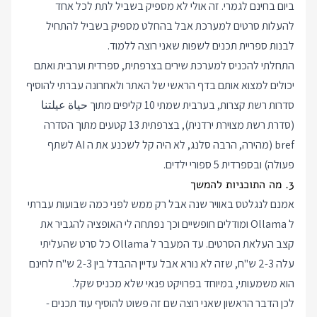
ביום בחינם לגמרי. זה אולי לא מספיק בשביל לתת לכל אחד
להעלות סרטים למערכת אבל בהחלט מספיק בשביל להתחיל
לבנות ספריית תכנים לשפות שאני רוצה ללמוד.
התחלתי להכניס למערכת שירים בצרפתית, ספרדית וערבית ואתם
יכולים למצוא אותם בדף הראשי של האתר ולאחרונה עברתי להוסיף
סדרות רשת קצרות, בערבית שמתי 10 קליפים מתוך حياة عيلتنا
(סדרת רשת מצוירת ירדנית), בצרפתית 13 קטעים מתוך הסדרה
bref (מהירה, הרבה סלנג, לא היה קל לשכנע את ה AI לשתף
פעולה) ובספרדית 5 ספורי ילדים.
3. מה התוכניות להמשך
אמנם לנגלטס באוויר שנה אבל רק ממש לפני כמה שבועות עברתי
ל Ollama ומודלים חופשיים וכך נפתחה לי האופציה להגביר את
קצב העלאת הסרטים. עד המעבר ל Ollama כל סרט שהעליתי
עלה 2-3 ש"ח, שזה לא נורא אבל עדיין ההבדל בין 2-3 ש"ח לחינם
הוא משמעותי, במיוחד בפרויקט פנאי שלא מכניס שקל.
לכן הדבר הראשון שאני רוצה שם זה פשוט להוסיף עוד תכנים -